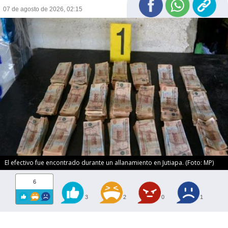
07 de agosto de 2026, 02:15
El efectivo fue encontrado durante un allanamiento en Jutiapa. (Foto: MP)
6
3
2
0
1