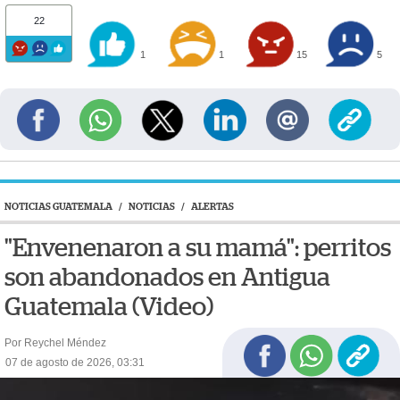
22
1
1
15
5
NOTICIAS GUATEMALA
/
NOTICIAS
/
ALERTAS
"Envenenaron a su mamá": perritos
son abandonados en Antigua
Guatemala (Video)
Por Reychel Méndez
07 de agosto de 2026, 03:31