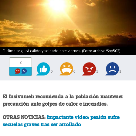
El clima seguirá cálido y soleado este viernes. (Foto: archivo/Soy502)
2
0
0
1
1
El Insivumeh recomienda a la población mantener
precaución ante golpes de calor e incendios.
OTRAS NOTICIAS:
Impactante video: peatón sufre
secuelas graves tras ser arrollado