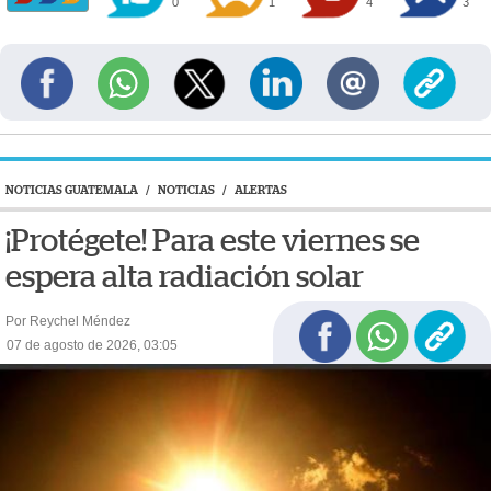
0
1
4
3
NOTICIAS GUATEMALA
/
NOTICIAS
/
ALERTAS
¡Protégete! Para este viernes se
espera alta radiación solar
Por Reychel Méndez
07 de agosto de 2026, 03:05