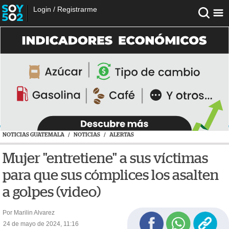
Login
/
Registrarme
NOTICIAS GUATEMALA
/
NOTICIAS
/
ALERTAS
Mujer "entretiene" a sus víctimas
para que sus cómplices los asalten
a golpes (video)
Por Marilin Alvarez
24 de mayo de 2024, 11:16