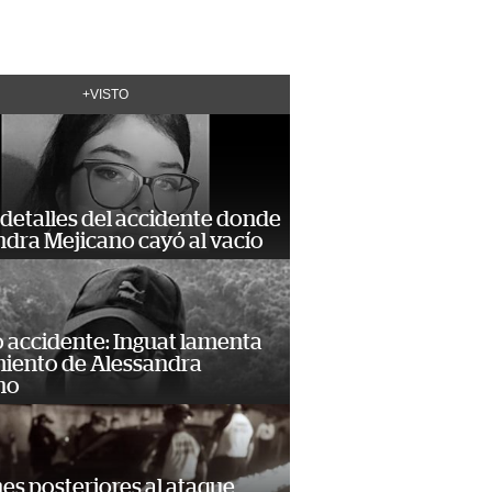
+VISTO
detalles del accidente donde
dra Mejicano cayó al vacío
 accidente: Inguat lamenta
miento de Alessandra
no
s posteriores al ataque