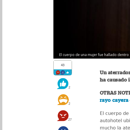
El cuerpo de una mujer fue hallado dentro d
43
Un aterrador
ha causado 
2
OTRAS NOTI
rayo cayera
2
El cuerpo de
27
autohotel ub
mucho la ate