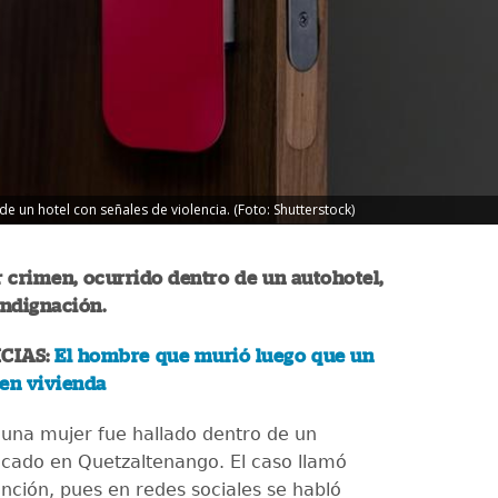
e un hotel con señales de violencia. (Foto: Shutterstock)
 crimen, ocurrido dentro de un autohotel,
indignación.
CIAS:
El hombre que murió luego que un
 en vivienda
 una mujer fue hallado dentro de un
icado en Quetzaltenango. El caso llamó
nción, pues en redes sociales se habló