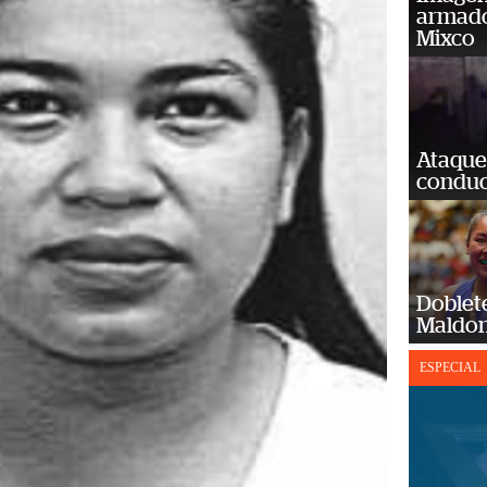
armado
Mixco
Ataque
conduct
Doblet
Maldon
ESPECIAL