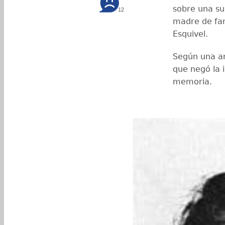
sobre una sup
12
madre de fam
Esquivel.
Según una am
que negó la i
memoria.