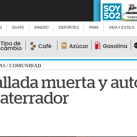
VERS
S
GUATE
DINERO
DEPORTES
FAMA
VIDA Y ESTILO
AS
/
COMUNIDAD
allada muerta y aut
 aterrador