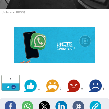
(Foto vía: RRSS)
2
1
0
0
1