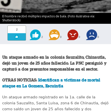
El hombre recibió múltiples impactos de bala. (Foto ilustrativa vía:
Shutterstock)
2
2
0
0
0
Un ataque armado en la colonia Sauzalito, Chinautla,
dejó un joven de 25 años fallecido. La PNC persiguió y
capturó a dos presuntos responsables en el sector.
OTRAS NOTICIAS:
Identifican a víctimas de mortal
ataque en La Gomera, Escuintla
Un ataque armado registrado en la 1a. calle de la
colonia Sauzalito, Santa Luisa, zona 6 de Chinautla, dejó
como saldo un joven de 25 años fallecido y dos