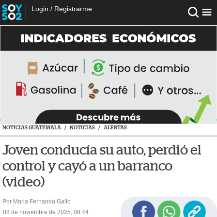
Login
/
Registrarme
NOTICIAS GUATEMALA
/
NOTICIAS
/
ALERTAS
Joven conducía su auto, perdió el
control y cayó a un barranco
(video)
Por Maria Fernanda Gallo
08 de noviembre de 2025, 08:44