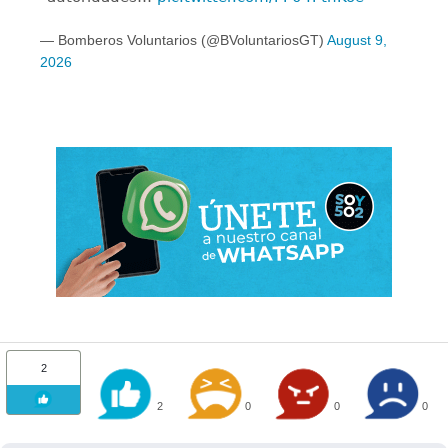
— Bomberos Voluntarios (@BVoluntariosGT)
August 9,
2026
2
2
0
0
0