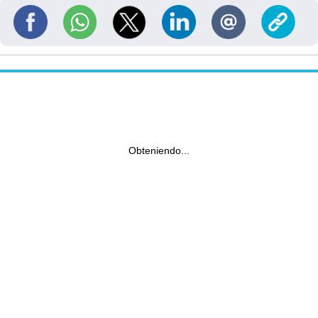
Obteniendo...