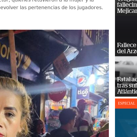
falleci
devolver las pertenencias de los jugadores.
Mejica
Fallece
del Ar
Fatal 
tras su
Atlánti
ESPECIAL