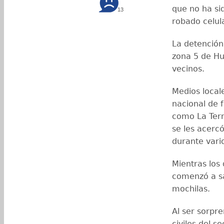
que no ha si
13
robado celula
La detención
zona 5 de Hu
vecinos.
Medios local
nacional de 
como La Ter
se les acerc
durante vari
Mientras los 
comenzó a sa
mochilas.
Al ser sorpre
civiles del s