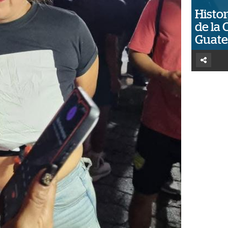
Histor
de la 
Guat