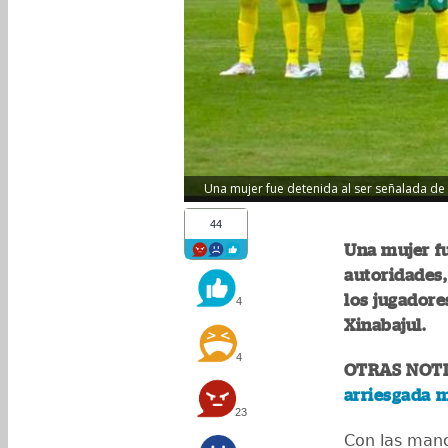
Una mujer fue detenida al ser señalada de 
44
Una mujer fu
autoridades,
los jugadore
4
Xinabajul.
4
OTRAS NOTI
arriesgada m
23
Con las mano