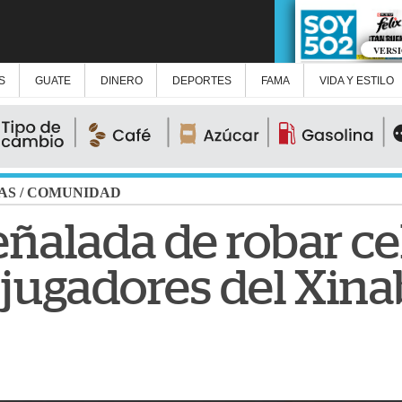
VERS
S
GUATE
DINERO
DEPORTES
FAMA
VIDA Y ESTILO
AS
/
COMUNIDAD
ñalada de robar ce
a jugadores del Xina