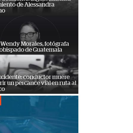
miento de Alessandra
no
 Wendy Morales, fotógrafa
zobispado de Guatemala
accidente: conductor muere
frir un percance vial en ruta al
co