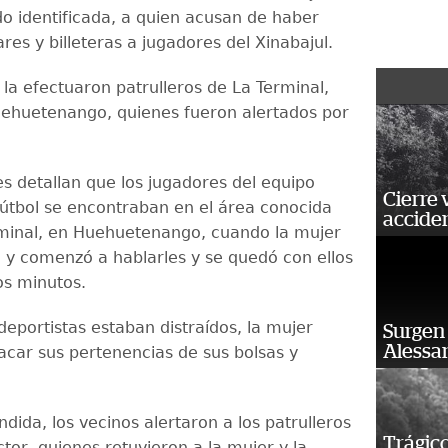
do identificada, a quien acusan de haber
res y billeteras a jugadores del Xinabajul.
 la efectuaron patrulleros de La Terminal,
ehuetenango, quienes fueron alertados por
es detallan que los jugadores del equipo
Cierre 
fútbol se encontraban en el área conocida
acciden
minal, en Huehuetenango, cuando la mujer
ó y comenzó a hablarles y se quedó con ellos
os minutos.
deportistas estaban distraídos, la mujer
Surgen 
Alessan
car sus pertenencias de sus bolsas y
ndida, los vecinos alertaron a los patrulleros
Trágico
ector, quienes retuvieron a la mujer y la