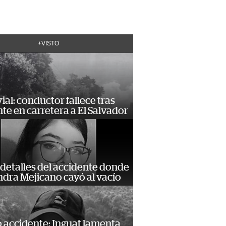
+VISTO
vial: conductor fallece tras
te en carretera a El Salvador
detalles del accidente donde
dra Mejicano cayó al vacío
 accidente: Inguat lamenta