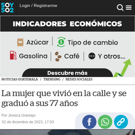
Login
/
Registrarme
NOTICIAS GUATEMALA
/
TRENDING
/
REDES SOCIALES
La mujer que vivió en la calle y se
graduó a sus 77 años
Por Jessica Gramajo
02 de diciembre de 2023, 17:03