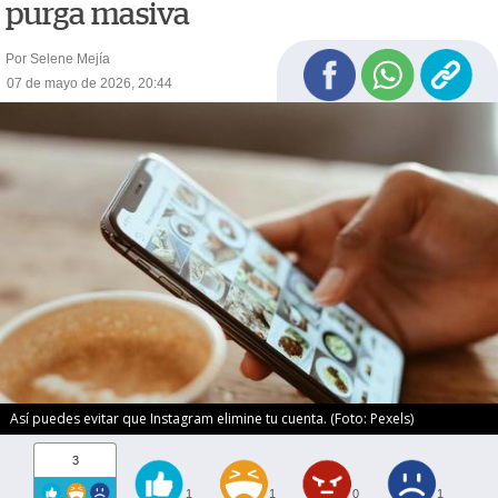
purga masiva
Por Selene Mejía
07 de mayo de 2026, 20:44
Así puedes evitar que Instagram elimine tu cuenta. (Foto: Pexels)
3
1
1
0
1