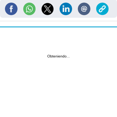
Obteniendo...