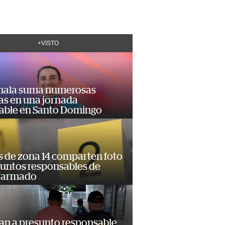
+VISTO
ala suma numerosas
as en una jornada
dable en Santo Domingo
s de zona 14 comparten foto
suntos responsables de
 armado
an a presunto responsable