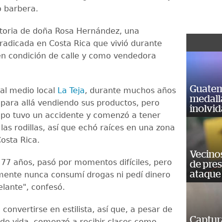
 barbera.
istoria de doña Rosa Hernández, una
radicada en Costa Rica que vivió durante
en condición de calle y como vendedora
Guatem
al medio local
La Teja
, durante muchos años
medall
í para allá vendiendo sus productos, pero
inolvi
po tuvo un accidente y comenzó a tener
las rodillas, así que echó raíces en una zona
Costa Rica.
Vecino
 77 años, pasó por momentos difíciles, pero
de pre
ataque
ente nunca consumí drogas ni pedí dinero
elante", confesó.
convertirse en estilista, así que, a pesar de
Captur
 de vida, comenzó a recibir clases como