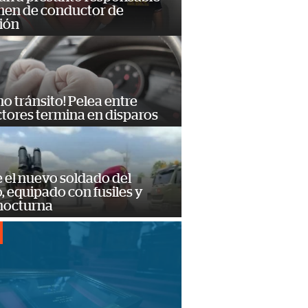
imen de conductor de
ión
no tránsito! Pelea entre
tores termina en disparos
e el nuevo soldado del
o, equipado con fusiles y
 nocturna