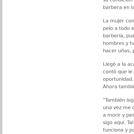
barbera en l
La mujer con
pelo a todo 
barbería, pue
hombres y ha
hacer uñas, p
Llegó a la a
contó que le 
oportunidad.
Ahora tambié
"También log
una vez me d
a morir y pe
sigo aquí. T
funciona y po