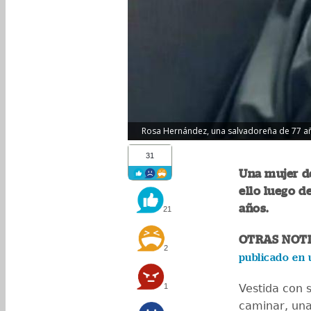
Rosa Hernández, una salvadoreña de 77 años
31
Una mujer de
ello luego d
años.
21
OTRAS NOTI
2
publicado en 
1
Vestida con 
caminar, una