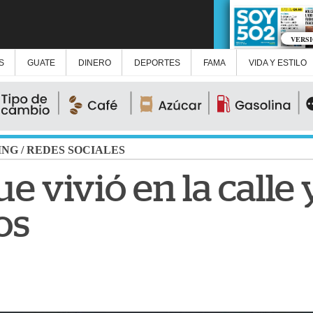
VERS
S
GUATE
DINERO
DEPORTES
FAMA
VIDA Y ESTILO
ING
/
REDES SOCIALES
e vivió en la calle
os