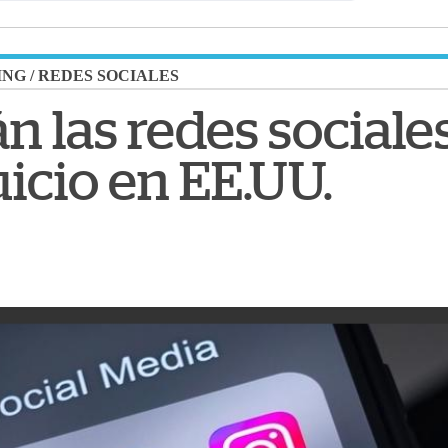
ING
/
REDES SOCIALES
n las redes sociale
juicio en EE.UU.