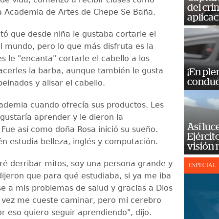
del cr
a Academia de Artes de Chepe Se Baña.
aplicac
tó que desde niña le gustaba cortarle el
el mundo, pero lo que más disfruta es la
s le "encanta" cortarle el cabello a los
cerles la barba, aunque también le gusta
¡En ple
conduc
einados y alisar el cabello.
cademia cuando ofrecía sus productos. Les
gustaría aprender y le dieron la
Así luc
 Fue así como doña Rosa inició su sueño.
Ejércit
n estudia belleza, inglés y computación.
visión
ré derribar mitos, soy una persona grande y
ESPECIAL
ijeron que para qué estudiaba, si ya me iba
se a mis problemas de salud y gracias a Dios
al vez me cueste caminar, pero mi cerebro
r eso quiero seguir aprendiendo", dijo.