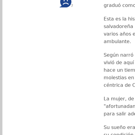
graduó como
7
Esta es la h
salvadoreña 
varios años 
ambulante.
Según narró 
vivió de aqu
hace un tiem
molestias en 
céntrica de 
La mujer, de
"afortunadam
para salir ad
Su sueño era 
su condición