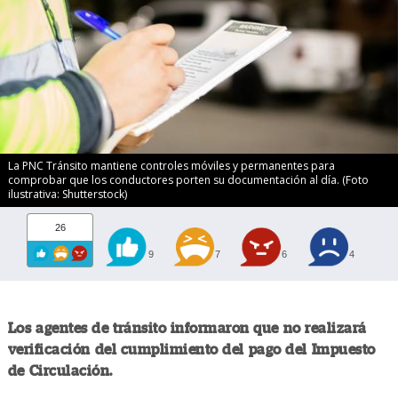
La PNC Tránsito mantiene controles móviles y permanentes para
comprobar que los conductores porten su documentación al día. (Foto
ilustrativa: Shutterstock)
26
9
7
6
4
Los agentes de tránsito informaron que no realizará
verificación del cumplimiento del pago del Impuesto
de Circulación.