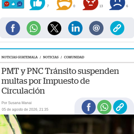
7
0
13
6
NOTICIAS GUATEMALA
/
NOTICIAS
/
COMUNIDAD
PMT y PNC Tránsito suspenden
multas por Impuesto de
Circulación
Por Susana Manai
05 de agosto de 2026, 21:35