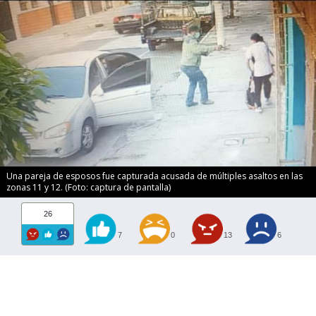
Una pareja de esposos fue capturada acusada de múltiples asaltos en las
zonas 11 y 12. (Foto: captura de pantalla)
26
7
0
13
6