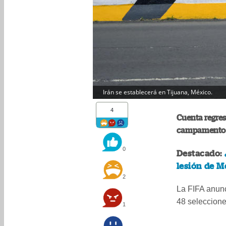
Irán se establecerá en Tijuana, México.
4
Cuenta regres
campamento 
0
Destacado:
lesión de M
2
La FIFA anunc
48 seleccione
1