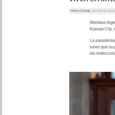
Heimo Schirgi,
director de oper
Mientras Arge
Kansas City, 
La president
lunes que su p
las restricci