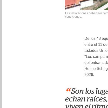
Las instalaciones deben ser cerc
condiciones.
De los 48 equ
entre el 11 de
Estados Unido
"Los campamen
del entramado
Heimo Schirgi
2026.
“
Son los lug
echan raíces,
viven el ritm