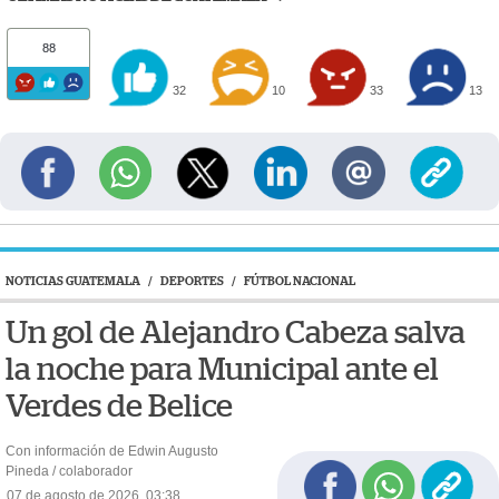
88
32
10
33
13
NOTICIAS GUATEMALA
/
DEPORTES
/
FÚTBOL NACIONAL
Un gol de Alejandro Cabeza salva
la noche para Municipal ante el
Verdes de Belice
Con información de Edwin Augusto
Pineda / colaborador
07 de agosto de 2026, 03:38