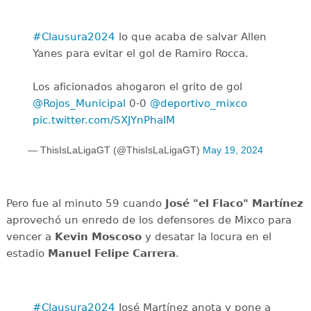
#Clausura2024
lo que acaba de salvar Allen
Yanes para evitar el gol de Ramiro Rocca.
Los aficionados ahogaron el grito de gol
@Rojos_Municipal
0-0
@deportivo_mixco
pic.twitter.com/SXJYnPhaIM
— ThisIsLaLigaGT (@ThisIsLaLigaGT)
May 19, 2024
Pero fue al minuto 59 cuando
José "el Flaco" Martínez
aprovechó un enredo de los defensores de Mixco para
vencer a
Kevin Moscoso
y desatar la locura en el
estadio
Manuel Felipe Carrera
.
#Clausura2024
José Martínez anota y pone a