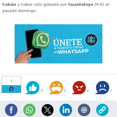
Cobán
y haber sido goleado por
Guastatoya
(4-0) el
pasado domingo.
1
0
0
0
1