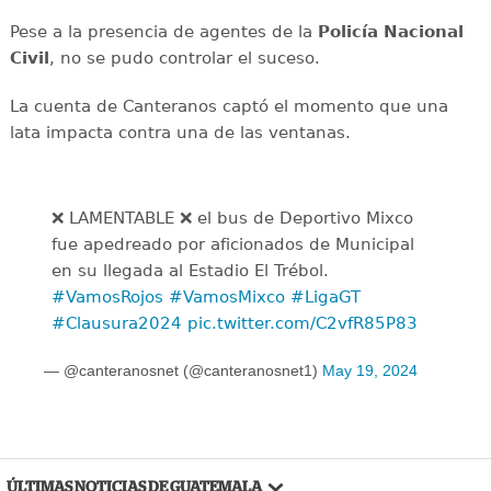
Pese a la presencia de agentes de la
Policía Nacional
Civil
, no se pudo controlar el suceso.
La cuenta de Canteranos captó el momento que una
lata impacta contra una de las ventanas.
❌ LAMENTABLE ❌ el bus de Deportivo Mixco
fue apedreado por aficionados de Municipal
en su llegada al Estadio El Trébol.
#VamosRojos
#VamosMixco
#LigaGT
#Clausura2024
pic.twitter.com/C2vfR85P83
— @canteranosnet (@canteranosnet1)
May 19, 2024
ÚLTIMAS NOTICIAS DE GUATEMALA