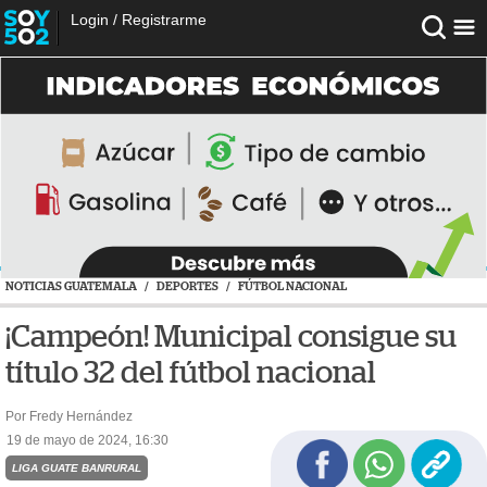
Login
/
Registrarme
NOTICIAS GUATEMALA
/
DEPORTES
/
FÚTBOL NACIONAL
¡Campeón! Municipal consigue su
título 32 del fútbol nacional
Por Fredy Hernández
19 de mayo de 2024, 16:30
LIGA GUATE BANRURAL