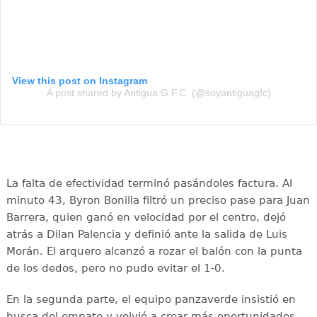
View this post on Instagram
A post shared by Antigua G.F.C. (@soyantiguagfc)
La falta de efectividad terminó pasándoles factura. Al
minuto 43, Byron Bonilla filtró un preciso pase para Juan
Barrera, quien ganó en velocidad por el centro, dejó
atrás a Dilan Palencia y definió ante la salida de Luis
Morán. El arquero alcanzó a rozar el balón con la punta
de los dedos, pero no pudo evitar el 1-0.
En la segunda parte, el equipo panzaverde insistió en
busca del empate y volvió a crear más oportunidades