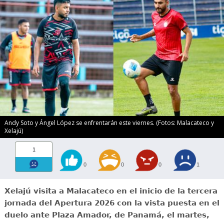
Andy Soto y Ángel López se enfrentarán este viernes. (Fotos: Malacateco y
Xelajú)
1
0
0
0
1
Xelajú visita a Malacateco en el inicio de la tercera
jornada del Apertura 2026 con la vista puesta en el
duelo ante Plaza Amador, de Panamá, el martes,