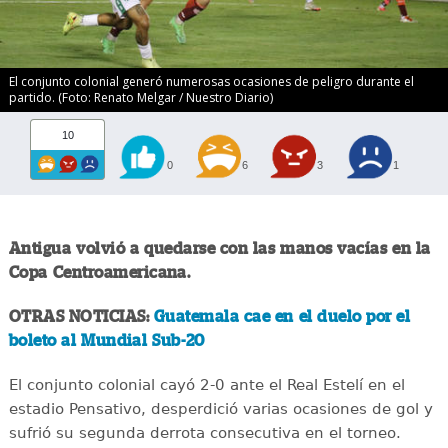
El conjunto colonial generó numerosas ocasiones de peligro durante el
partido. (Foto: Renato Melgar / Nuestro Diario)
10
0
6
3
1
Antigua volvió a quedarse con las manos vacías en la
Copa Centroamericana.
OTRAS NOTICIAS:
Guatemala cae en el duelo por el
boleto al Mundial Sub-20
El conjunto colonial cayó 2-0 ante el Real Estelí en el
estadio Pensativo, desperdició varias ocasiones de gol y
sufrió su segunda derrota consecutiva en el torneo.