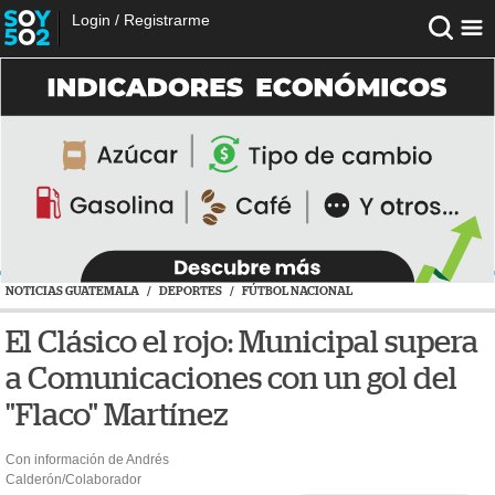
Login
/
Registrarme
NOTICIAS GUATEMALA
/
DEPORTES
/
FÚTBOL NACIONAL
El Clásico el rojo: Municipal supera
a Comunicaciones con un gol del
"Flaco" Martínez
Con información de Andrés
Calderón/Colaborador