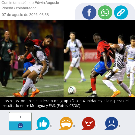
Con información de Edwin Augusto
Pineda / colaborador
07 de agosto de 2026, 03:38
Los rojos tomaron el liderato del grupo D con 4 unidades, a la espera del
resultado entre Motagua y FAS. (Fotos: CSDM)
1
0
0
0
1