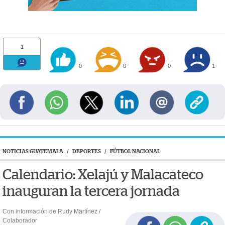
1
0
0
0
1
NOTICIAS GUATEMALA
/
DEPORTES
/
FÚTBOL NACIONAL
Calendario: Xelajú y Malacateco
inauguran la tercera jornada
Con información de Rudy Martínez /
Colaborador