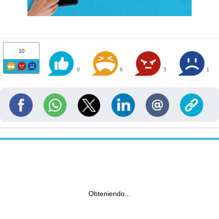
10
0
6
3
1
Obteniendo...