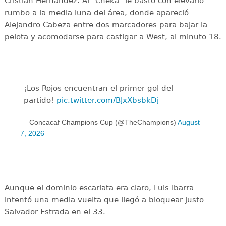
Cristian Hernández. Al "Cheka" le bastó con elevarlo
rumbo a la media luna del área, donde apareció
Alejandro Cabeza entre dos marcadores para bajar la
pelota y acomodarse para castigar a West, al minuto 18.
¡Los Rojos encuentran el primer gol del
partido!
pic.twitter.com/BJxXbsbkDj
— Concacaf Champions Cup (@TheChampions)
August
7, 2026
Aunque el dominio escarlata era claro, Luis Ibarra
intentó una media vuelta que llegó a bloquear justo
Salvador Estrada en el 33.