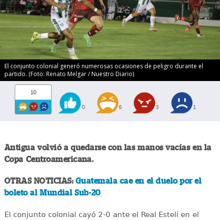
El conjunto colonial generó numerosas ocasiones de peligro durante el
partido. (Foto: Renato Melgar / Nuestro Diario)
10
0
6
3
1
Antigua volvió a quedarse con las manos vacías en la
Copa Centroamericana.
OTRAS NOTICIAS:
Guatemala cae en el duelo por el
boleto al Mundial Sub-20
El conjunto colonial cayó 2-0 ante el Real Estelí en el