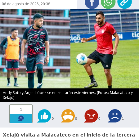
06 de agosto de 2026, 20:38
Andy Soto y Ángel López se enfrentarán este viernes. (Fotos: Malacateco y
Xelajú)
1
0
0
0
1
Xelajú visita a Malacateco en el inicio de la tercera