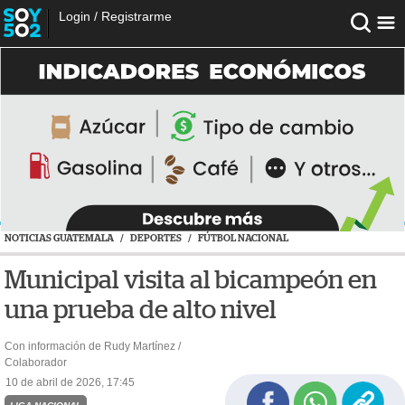
Login
/
Registrarme
NOTICIAS GUATEMALA
/
DEPORTES
/
FÚTBOL NACIONAL
Municipal visita al bicampeón en
una prueba de alto nivel
Con información de Rudy Martínez /
Colaborador
10 de abril de 2026, 17:45