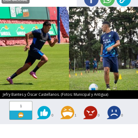
LIGA NACIONAL
Jefry Bantes y Óscar Castellanos. (Fotos: Municipal y Antigua)
1
0
1
0
0