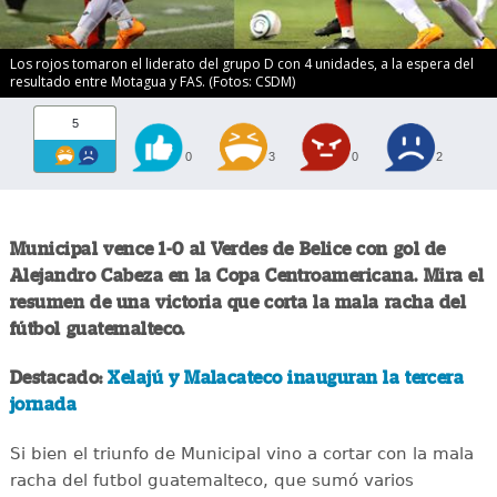
Los rojos tomaron el liderato del grupo D con 4 unidades, a la espera del
resultado entre Motagua y FAS. (Fotos: CSDM)
5
0
3
0
2
Municipal vence 1-0 al Verdes de Belice con gol de
Alejandro Cabeza en la Copa Centroamericana. Mira el
resumen de una victoria que corta la mala racha del
fútbol guatemalteco.
Destacado:
Xelajú y Malacateco inauguran la tercera
jornada
Si bien el triunfo de Municipal vino a cortar con la mala
racha del futbol guatemalteco, que sumó varios