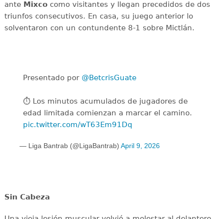
ante
Mixco
como visitantes y llegan precedidos de dos
triunfos consecutivos. En casa, su juego anterior lo
solventaron con un contundente 8-1 sobre Mictlán.
Presentado por
@BetcrisGuate
⏱️ Los minutos acumulados de jugadores de
edad limitada comienzan a marcar el camino.
pic.twitter.com/wT63Em91Dq
— Liga Bantrab (@LigaBantrab)
April 9, 2026
Sin Cabeza
Una vieja lesión muscular volvió a molestar al delantero