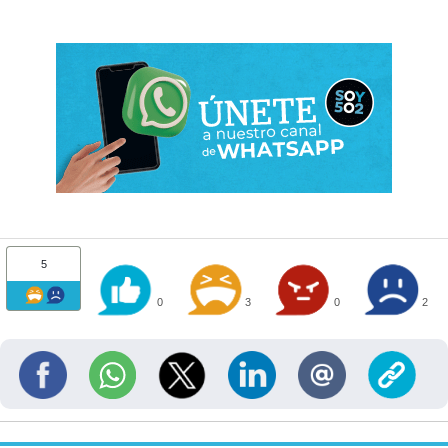
5
0
3
0
2