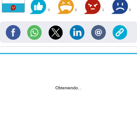
0
0
1
0
Obteniendo...