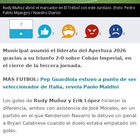
Rudy Muñoz abrió el marcador en El Trébol con este zurdazo. (Foto: Pedro
Pablo Mijangos / Nuestro Diario)
7
7
0
0
0
Municipal asumió el liderato del Apertura 2026
gracias a su triunfo 2-0 sobre Cobán Imperial, en
el cierre de la tercera jornada.
MÁS FUTBOL:
Pep Guardiola estuvo a punto de ser
seleccionador de Italia, revela Paolo Maldini
Los goles de
Rudy Muñoz y Erik López
hicieron la
diferencia, ambos con asistencia de José Morales, en un
partido en el que Kenderson Navarro le detuvo un penal
a Bryan Calabrese cuando el duelo estaba empatado sin
goles.