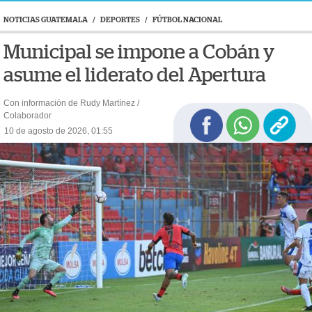
NOTICIAS GUATEMALA
/
DEPORTES
/
FÚTBOL NACIONAL
Municipal se impone a Cobán y
asume el liderato del Apertura
Con información de Rudy Martínez /
Colaborador
10 de agosto de 2026, 01:55