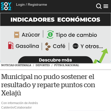
Login
/
Registrarme
NOTICIAS GUATEMALA
/
DEPORTES
/
FÚTBOL NACIONAL
Municipal no pudo sostener el
resultado y reparte puntos con
Xelajú
Con información de Andrés
Calderón/Colaborador