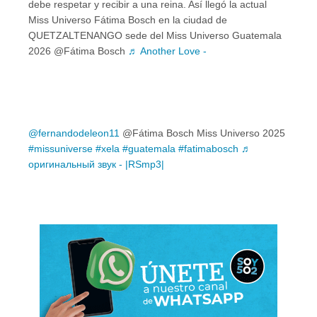
debe respetar y recibir a una reina. Así llegó la actual
Miss Universo Fátima Bosch en la ciudad de
QUETZALTENANGO sede del Miss Universo Guatemala
2026 @Fátima Bosch
♬ Another Love -
@fernandodeleon11
@Fátima Bosch Miss Universo 2025
#missuniverse
#xela
#guatemala
#fatimabosch
♬
оригинальный звук - |RSmp3|