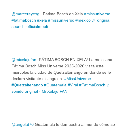
@marcereyesg_
Fatima Bosch en Xela
#missuniverse
#fatimabosch
#xela
#missuniverso
#mexico
♬ original
sound - officialmooli
@mixelajufan
¡FÁTIMA BOSCH EN XELA! La mexicana
Fátima Bosch Miss Universe 2025-2026 visita este
miércoles la ciudad de Quetzaltenango en donde se le
declara visitante distinguida.
#MissUniverse
#Quetzaltenango
#Guatemala
#Viral
#FatimaBosch
♬
sonido original - Mi Xelaju FAN
@angelat70
Guatemala le demuestra al mundo cómo se