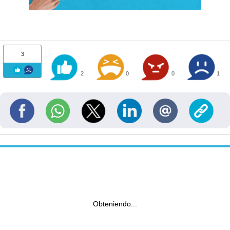
3
2
0
0
1
Obteniendo...