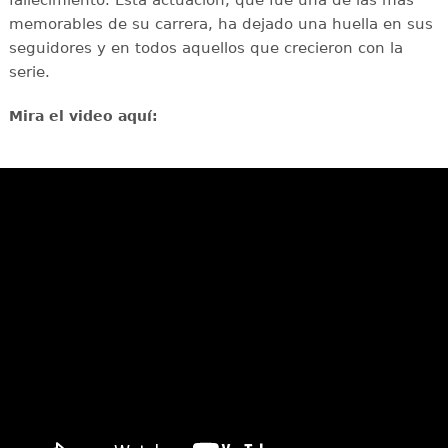
fallecimiento. Esta actuación, que fue una de las más
memorables de su carrera, ha dejado una huella en sus
seguidores y en todos aquellos que crecieron con la
serie.
Mira el video aquí: