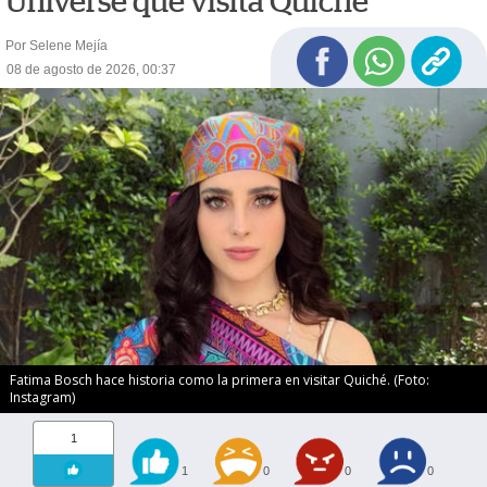
Universe que visita Quiché
Por Selene Mejía
08 de agosto de 2026, 00:37
Fatima Bosch hace historia como la primera en visitar Quiché. (Foto:
Instagram)
1
1
0
0
0