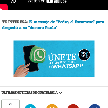
TE INTERESA:
El mensaje de "Pedro, el Escamoso" para
despedir a su "doctora Paula"
ÚLTIMAS NOTICIAS DE GUATEMALA
20