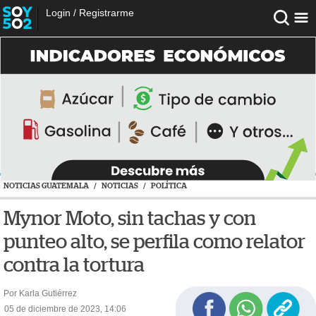
Login
/
Registrarme
NOTICIAS GUATEMALA
/
NOTICIAS
/
POLÍTICA
Mynor Moto, sin tachas y con
punteo alto, se perfila como relator
contra la tortura
Por Karla Gutiérrez
05 de diciembre de 2023, 14:06