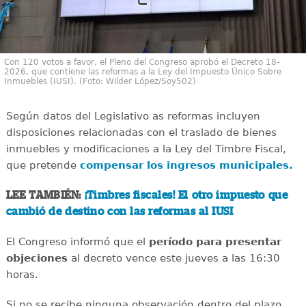
Con 120 votos a favor, el Pleno del Congreso aprobó el Decreto 18-
2026, que contiene las reformas a la Ley del Impuesto Único Sobre
Inmuebles (IUSI). (Foto: Wilder López/Soy502)
Según datos del Legislativo as reformas incluyen
disposiciones relacionadas con el traslado de bienes
inmuebles y modificaciones a la Ley del Timbre Fiscal,
que pretende
compensar los ingresos municipales.
LEE TAMBIÉN:
¡Timbres fiscales! El otro impuesto que
cambió de destino con las reformas al IUSI
El Congreso informó que el
período para presentar
objeciones
al decreto vence este jueves a las 16:30
horas.
Si no se recibe ninguna observación dentro del plazo