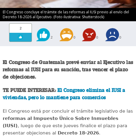
El Congreso concluye el trámite de las reformas al IUSI previo al envío del
Decreto 18-2026 al Ejecutivo. (Foto ilustrativa: Shutterstock)
2
2
0
0
0
El Congreso de Guatemala prevé enviar al Ejecutivo las
reformas al IUSI para su sanción, tras vencer el plazo
de objeciones.
TE PUEDE INTERESAR:
El Congreso elimina el IUSI a
viviendas, pero lo mantiene para comercios
El Congreso está por concluir el trámite legislativo de las
reformas al Impuesto Único Sobre Inmuebles
(IUSI)
, luego de que este jueves finalice el plazo para
presentar objeciones al
Decreto 18-2026
.