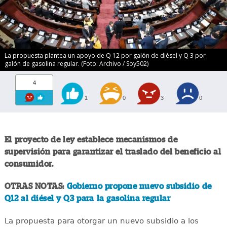
La propuesta plantea un apoyo de Q 12 por galón de diésel y Q 3 por
galón de gasolina regular. (Foto: Archivo / Soy502)
4
1
0
3
0
El proyecto de ley establece mecanismos de
supervisión para garantizar el traslado del beneficio al
consumidor.
OTRAS NOTAS:
Gobierno propone nuevo subsidio de
Q12 al diésel y Q3 para la gasolina regular
La propuesta para otorgar un nuevo subsidio a los