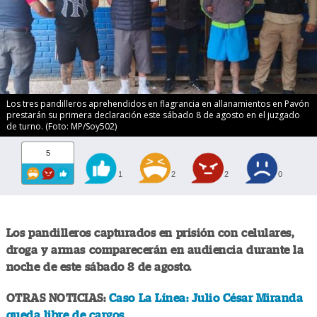
Los tres pandilleros aprehendidos en flagrancia en allanamientos en Pavón
prestarán su primera declaración este sábado 8 de agosto en el juzgado
de turno. (Foto: MP/Soy502)
5
1
2
2
0
Los pandilleros capturados en prisión con celulares,
droga y armas comparecerán en audiencia durante la
noche de este sábado 8 de agosto.
OTRAS NOTICIAS:
Caso La Línea: Julio César Miranda
queda libre de cargos