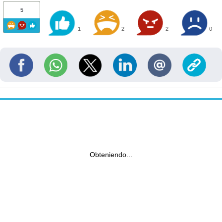
5
1
2
2
0
Obteniendo...