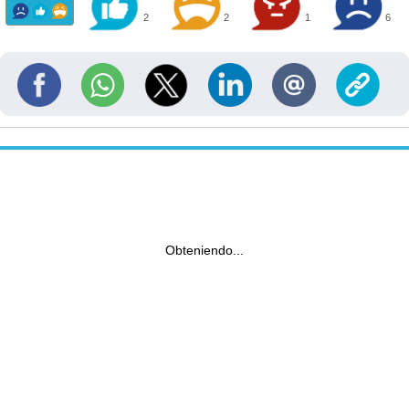
2
2
1
6
Obteniendo...