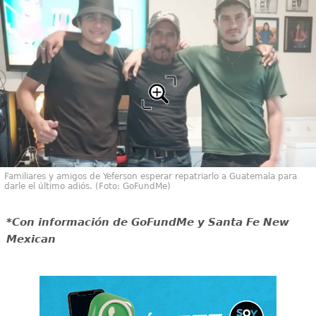
Familiares y amigos de Yeferson esperar repatriarlo a Guatemala para
darle el último adiós. (Foto: GoFundMe)
*Con información de GoFundMe y Santa Fe New
Mexican