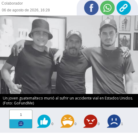
Colaborador
06 de agosto de 2026, 16:28
Un joven guatemalteco murió al sufrir un accidente vial en Estados Unidos.
(Foto: GoFundMe)
1
0
0
0
1