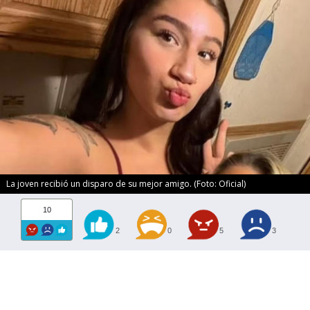
La joven recibió un disparo de su mejor amigo. (Foto: Oficial)
10
2
0
5
3