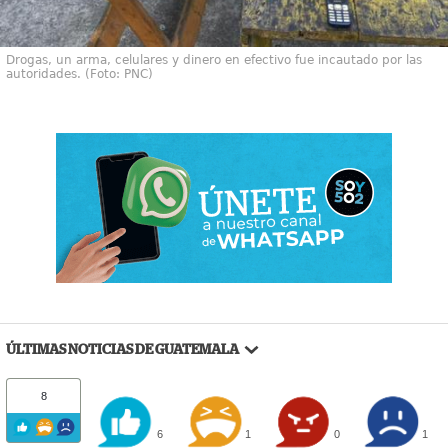
Drogas, un arma, celulares y dinero en efectivo fue incautado por las
autoridades. (Foto: PNC)
ÚLTIMAS NOTICIAS DE GUATEMALA
8
6
1
0
1