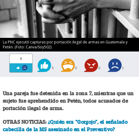
La PNC ejecutó capturas por portación ilegal de armas en Guatemala y
Petén. (Foto: Canva/Soy502)
6
5
0
0
1
Una pareja fue detenida en la zona 7, mientras que un
sujeto fue aprehendido en Petén, todos acusados de
portación ilegal de arma.
OTRAS NOTICIAS:
¿Quién era "Gorgojo", el señalado
cabecilla de la MS asesinado en el Preventivo?