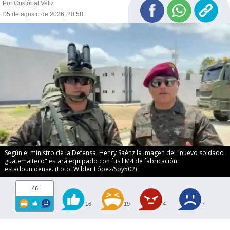
Por Cristóbal Veliz
05 de agosto de 2026, 20:58
Según el ministro de la Defensa, Henry Saénz la imagen del "nuevo soldado
guatemalteco" estará equipado con fusil M4 de fabricación
estadounidense. (Foto: Wilder López/Soy502)
46
16
19
4
7