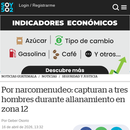
Login
/
Registrarme
NOTICIAS GUATEMALA
/
NOTICIAS
/
SEGURIDAD Y JUSTICIA
Por narcomenudeo: capturan a tres
hombres durante allanamiento en
zona 12
Por Geber Osorio
16 de abril de 2026, 13:32