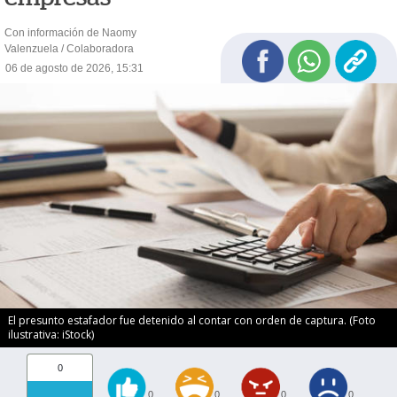
Con información de Naomy
Valenzuela / Colaboradora
06 de agosto de 2026, 15:31
El presunto estafador fue detenido al contar con orden de captura. (Foto
ilustrativa: iStock)
0
0
0
0
0