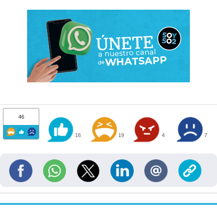
46
16
19
4
7