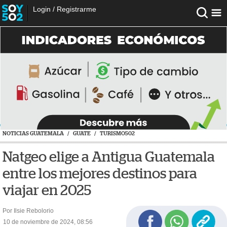
Login
/
Registrarme
NOTICIAS GUATEMALA
/
GUATE
/
TURISMO502
Natgeo elige a Antigua Guatemala
entre los mejores destinos para
viajar en 2025
Por Ilsie Rebolorio
10 de noviembre de 2024, 08:56