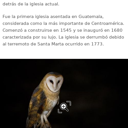
detrás de la iglesia actual.
Fue la primera iglesia asentada en Guatemala,
considerada como la más importante de Centroamérica.
Comenzó a construirse en 1545 y se inauguró en 1680
caracterizada por su lujo. La iglesia se derrumbó debido
al terremoto de Santa Marta ocurrido en 1773.