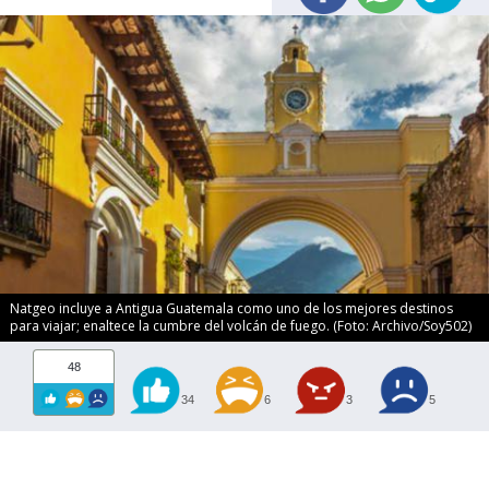
Natgeo incluye a Antigua Guatemala como uno de los mejores destinos
para viajar; enaltece la cumbre del volcán de fuego. (Foto: Archivo/Soy502)
48
34
6
3
5