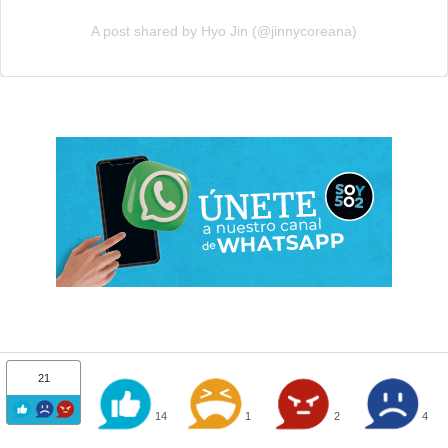
A post shared by Hyo Jin (@jinnycoreana)
21
14
1
2
4