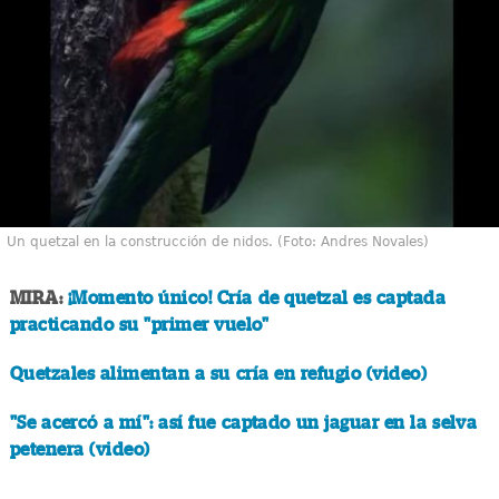
Un quetzal en la construcción de nidos. (Foto: Andres Novales)
MIRA:
¡Momento único! Cría de quetzal es captada
practicando su "primer vuelo"
Quetzales alimentan a su cría en refugio (video)
"Se acercó a mí": así fue captado un jaguar en la selva
petenera (video)