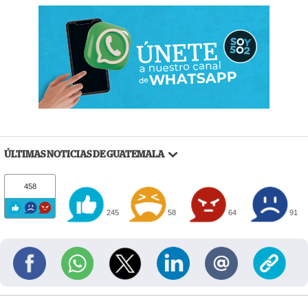
ÚLTIMAS NOTICIAS DE GUATEMALA
458
245
58
64
91