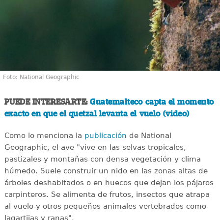
Foto: National Geographic
PUEDE INTERESARTE:
Guatemalteco capta el momento
exacto en que el quetzal levanta el vuelo (video)
Como lo menciona la
publicación
de National
Geographic, el ave "vive en las selvas tropicales,
pastizales y montañas con densa vegetación y clima
húmedo. Suele construir un nido en las zonas altas de
árboles deshabitados o en huecos que dejan los pájaros
carpinteros. Se alimenta de frutos, insectos que atrapa
al vuelo y otros pequeños animales vertebrados como
lagartijas y ranas".