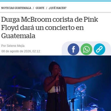
NOTICIAS GUATEMALA
/
GUATE
/
¿QUÉ HACER?
Durga McBroom corista de Pink
Floyd dará un concierto en
Guatemala
Por Selene Mejía
08 de agosto de 2026, 02:12