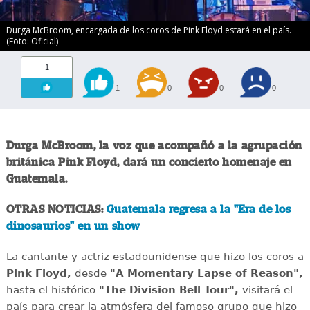
Durga McBroom, encargada de los coros de Pink Floyd estará en el país.
(Foto: Oficial)
1
1
0
0
0
Durga McBroom, la voz que acompañó a la agrupación
británica Pink Floyd, dará un concierto homenaje en
Guatemala.
OTRAS NOTICIAS:
Guatemala regresa a la "Era de los
dinosaurios" en un show
La cantante y actriz estadounidense que hizo los coros a
Pink Floyd,
desde
"A Momentary Lapse of Reason",
hasta el histórico
"The Division Bell Tour",
visitará el
país para crear la atmósfera del famoso grupo que hizo