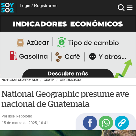
Login
/
Registrarme
NOTICIAS GUATEMALA
/
GUATE
/
ORGULLO502
National Geographic presume ave
nacional de Guatemala
Por Ilsie Rebolorio
15 de marzo de 2025, 16:41