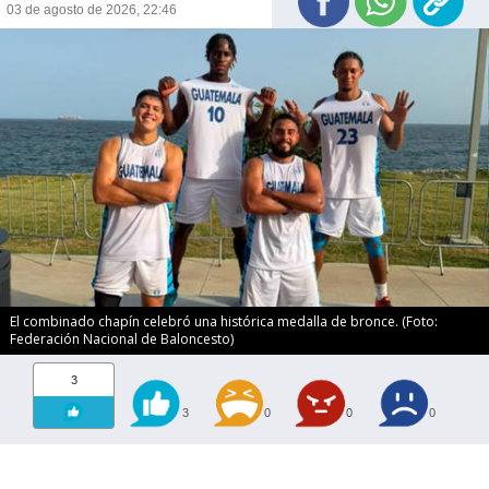
03 de agosto de 2026, 22:46
El combinado chapín celebró una histórica medalla de bronce. (Foto:
Federación Nacional de Baloncesto)
3
3
0
0
0