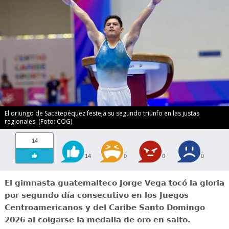
El oriungo de Sacatepéquez festeja su segundo triunfo en las justas
regionales. (Foto: COG)
14
14
0
0
0
El gimnasta guatemalteco Jorge Vega tocó la gloria
por segundo día consecutivo en los Juegos
Centroamericanos y del Caribe Santo Domingo
2026 al colgarse la medalla de oro en salto.