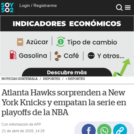
Login
/
Registrarme
NOTICIAS GUATEMALA
/
DEPORTES
/
+ DEPORTES
Atlanta Hawks sorprenden a New
York Knicks y empatan la serie en
playoffs de la NBA
Con información de AFP
21 de abril de 2026, 14:29