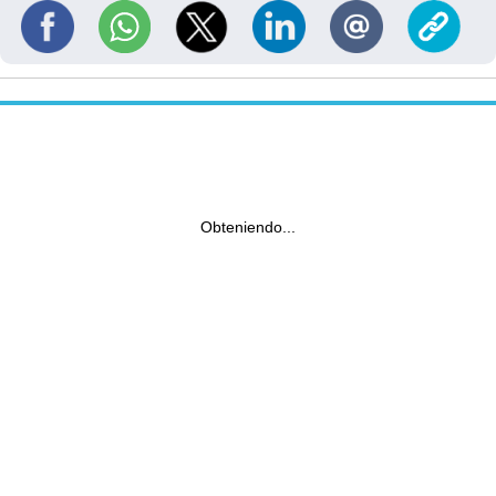
Obteniendo...