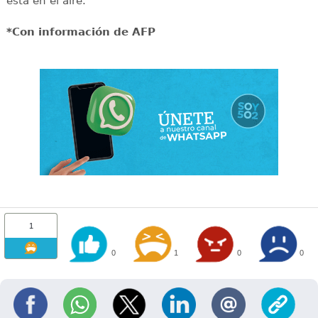
está en el aire.
*Con información de AFP
1
0
1
0
0