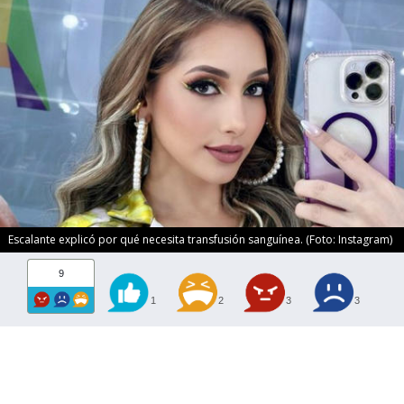
Escalante explicó por qué necesita transfusión sanguínea. (Foto: Instagram)
9
1
2
3
3