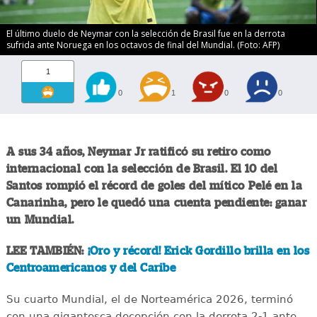
El último duelo de Neymar con la selección de Brasil fue en la derrota
sufrida ante Noruega en los octavos de final del Mundial. (Foto: AFP)
1
0
1
0
0
A sus 34 años, Neymar Jr ratificó su retiro como
internacional con la selección de Brasil. El 10 del
Santos rompió el récord de goles del mítico Pelé en la
Canarinha, pero le quedó una cuenta pendiente: ganar
un Mundial.
LEE TAMBIÉN:
¡Oro y récord! Erick Gordillo brilla en los
Centroamericanos y del Caribe
Su cuarto Mundial, el de Norteamérica 2026, terminó
con una gigantesca decepción con la derrota 2-1 ante