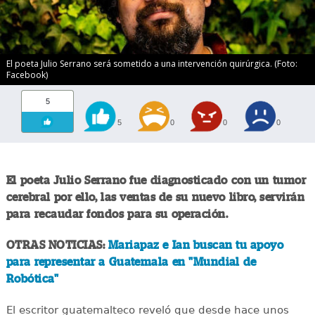
El poeta Julio Serrano será sometido a una intervención quirúrgica. (Foto:
Facebook)
5
5
0
0
0
El poeta Julio Serrano fue diagnosticado con un tumor
cerebral por ello, las ventas de su nuevo libro, servirán
para recaudar fondos para su operación.
OTRAS NOTICIAS:
Mariapaz e Ian buscan tu apoyo
para representar a Guatemala en "Mundial de
Robótica"
El escritor guatemalteco reveló que desde hace unos