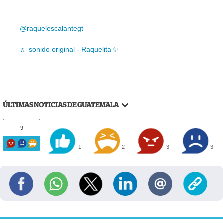
@raquelescalantegt
♬ sonido original - Raquelita ✨
ÚLTIMAS NOTICIAS DE GUATEMALA
9
1
2
3
3