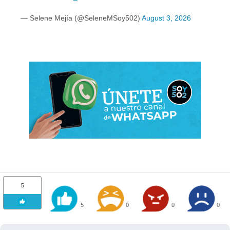
— Selene Mejía (@SeleneMSoy502)
August 3, 2026
5
5
0
0
0