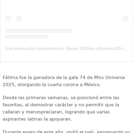
Una publicación compartida por Stereo 100Xela (@stereo100xela)
Fátima fue la ganadora de la gala 74 de Miss Universe
2025, otorgando la cuarta corona a México.
Desde las primeras semanas, se posicionó entre las
favoritas, al demostrar carácter y no permitir que la
callaran y menospreciaran, logrando que varias
aspirantes latinas la apoyaran.
Durante enero de este año, visitó el país, expresando su