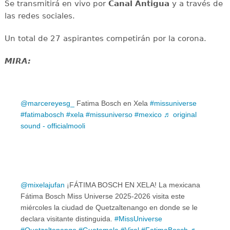
Se transmitirá en vivo por
Canal Antigua
y a través de
las redes sociales.
Un total de 27 aspirantes competirán por la corona.
MIRA:
@marcereyesg_
Fatima Bosch en Xela
#missuniverse
#fatimabosch
#xela
#missuniverso
#mexico
♬ original
sound - officialmooli
@mixelajufan
¡FÁTIMA BOSCH EN XELA! La mexicana
Fátima Bosch Miss Universe 2025-2026 visita este
miércoles la ciudad de Quetzaltenango en donde se le
declara visitante distinguida.
#MissUniverse
#Quetzaltenango
#Guatemala
#Viral
#FatimaBosch
♬