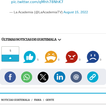
pic.twitter.com/qMhh78NhK7
— La Academia (@LaAcademiaTV)
August 15, 2022
ÚLTIMAS NOTICIAS DE GUATEMALA
5
5
0
0
0
NOTICIAS GUATEMALA
/
FAMA
/
GENTE