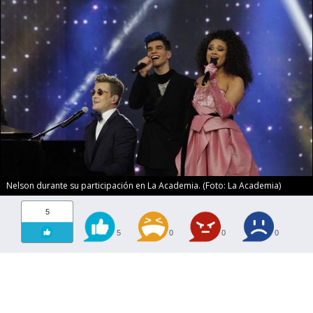
Nelson durante su participación en La Academia. (Foto: La Academia)
5
5
0
0
0