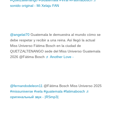
sonido original - Mi Xelaju FAN
@angelat70
Guatemala le demuestra al mundo cómo se
debe respetar y recibir a una reina. Así llegó la actual
Miss Universo Fátima Bosch en la ciudad de
QUETZALTENANGO sede del Miss Universo Guatemala
2026 @Fátima Bosch
♬ Another Love -
@fernandodeleon11
@Fátima Bosch Miss Universo 2025
#missuniverse
#xela
#guatemala
#fatimabosch
♬
оригинальный звук - |RSmp3|