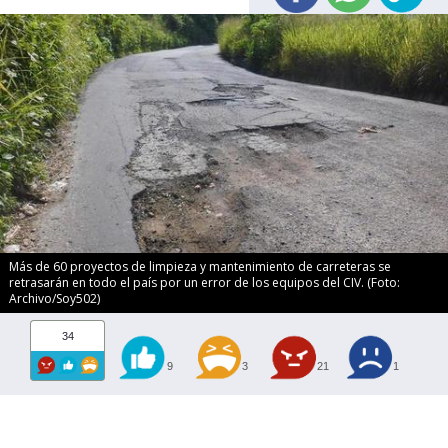
Más de 60 proyectos de limpieza y mantenimiento de carreteras se
retrasarán en todo el país por un error de los equipos del CIV. (Foto:
Archivo/Soy502)
34
9
3
21
1