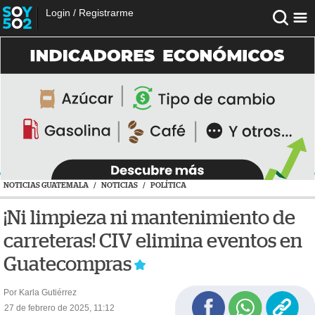
Login
/
Registrarme
NOTICIAS GUATEMALA
/
NOTICIAS
/
POLÍTICA
¡Ni limpieza ni mantenimiento de
carreteras! CIV elimina eventos en
Guatecompras
Por Karla Gutiérrez
27 de febrero de 2025, 11:12