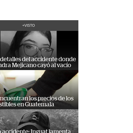
+VISTO
detalles del accidente donde
dra Mejicano cayó al vacío
encuentran los precios de los
tibles en Guatemala
 accidente: Inguat lamenta