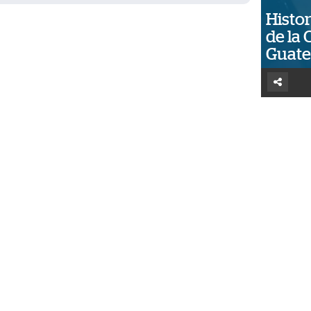
Histor
de la 
Guat