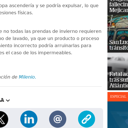
falleci
opa ascendería y se podría expulsar, lo que
Mejica
esiones físicas.
 no todas las prendas de invierno requieren
po de lavado, ya que un producto o proceso
San Luc
ento incorrecto podría arruinarlas para
tránsit
 es el caso de los impermeables.
Fatal 
ación de
Milenio.
tras su
Atlánti
ESPECIAL
LA