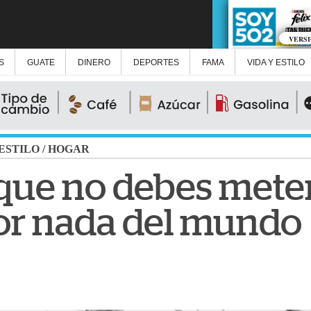
VERS
S
GUATE
DINERO
DEPORTES
FAMA
VIDA Y ESTILO
 ESTILO
/
HOGAR
que no debes meter
or nada del mundo