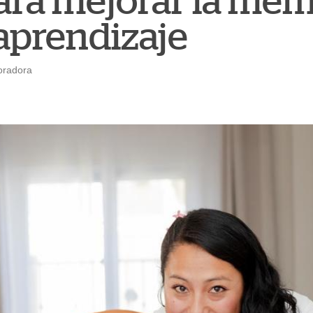
ara mejorar la mem
 aprendizaje
oradora