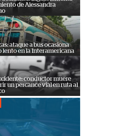
miento de Alessandra
no
as: ataque a bus ocasiona
o lento en la Interamericana
accidente: conductor muere
frir un percance vial en ruta al
co