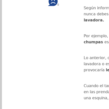
0
Según inform
nunca debes
lavadora.
Por ejemplo,
chumpas
es
Lo anterior, 
lavadora o e
provocaría
l
Cuando el ta
en las prend
una esquina,