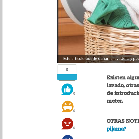
Este artículo puede dañar la lavadora y peo
0
Existen algu
lavado, otra
de introduci
0
meter.
0
OTRAS NOTI
0
pijama?