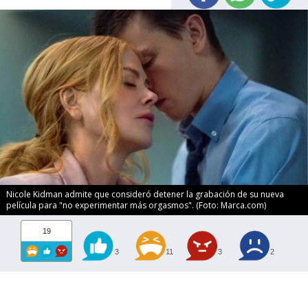
Nicole Kidman admite que consideró detener la grabación de su nueva
película para "no experimentar más orgasmos". (Foto: Marca.com)
19
3
11
3
2