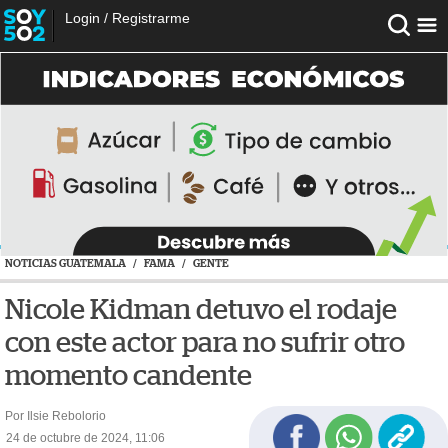
Login
/
Registrarme
NOTICIAS GUATEMALA
/
FAMA
/
GENTE
Nicole Kidman detuvo el rodaje
con este actor para no sufrir otro
momento candente
Por Ilsie Rebolorio
24 de octubre de 2024, 11:06