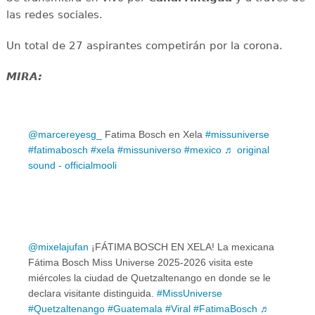
las redes sociales.
Un total de 27 aspirantes competirán por la corona.
MIRA:
@marcereyesg_
Fatima Bosch en Xela
#missuniverse
#fatimabosch
#xela
#missuniverso
#mexico
♬ original
sound - officialmooli
@mixelajufan
¡FÁTIMA BOSCH EN XELA! La mexicana
Fátima Bosch Miss Universe 2025-2026 visita este
miércoles la ciudad de Quetzaltenango en donde se le
declara visitante distinguida.
#MissUniverse
#Quetzaltenango
#Guatemala
#Viral
#FatimaBosch
♬