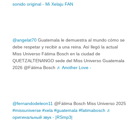
sonido original - Mi Xelaju FAN
@angelat70
Guatemala le demuestra al mundo cómo se
debe respetar y recibir a una reina. Así llegó la actual
Miss Universo Fátima Bosch en la ciudad de
QUETZALTENANGO sede del Miss Universo Guatemala
2026 @Fátima Bosch
♬ Another Love -
@fernandodeleon11
@Fátima Bosch Miss Universo 2025
#missuniverse
#xela
#guatemala
#fatimabosch
♬
оригинальный звук - |RSmp3|