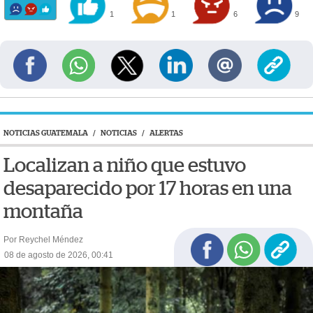
1
1
6
9
NOTICIAS GUATEMALA
/
NOTICIAS
/
ALERTAS
Localizan a niño que estuvo
desaparecido por 17 horas en una
montaña
Por Reychel Méndez
08 de agosto de 2026, 00:41