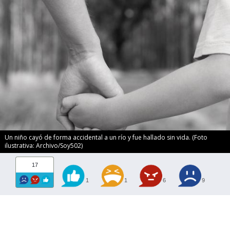
Un niño cayó de forma accidental a un río y fue hallado sin vida. (Foto
ilustrativa: Archivo/Soy502)
17
1
1
6
9