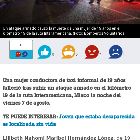
Un ataque armado causó la muerte de una mujer de 19 años en el
kilómetro 19 de la ruta Interamericana. (Foto: Bomberos Voluntarios)
11
0
0
7
4
Una mujer conductora de taxi informal de 19 años
falleció tras sufrir un ataque armado en el kilómetro
19 de la ruta Interamericana, Mixco la noche del
viernes 7 de agosto.
TE PUEDE INTERESAR:
Joven que estaba desaparecida
es localizada sin vida
Lilibeth Nahomi Maribel Hernández López
, de 19