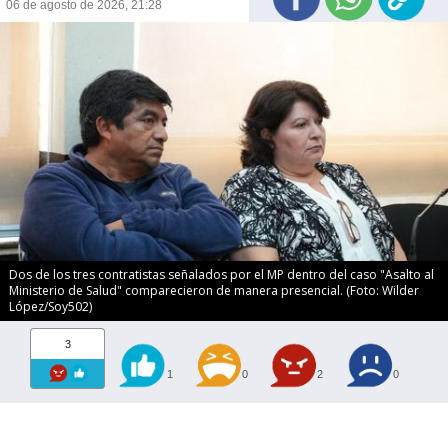
06 de agosto de 2026, 21:28
Dos de los tres contratistas señalados por el MP dentro del caso "Asalto al
Ministerio de Salud" comparecieron de manera presencial. (Foto: Wilder
López/Soy502)
3
1
0
2
0