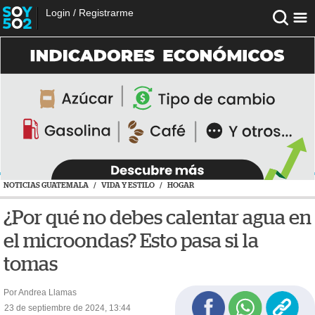
Login
/
Registrarme
NOTICIAS GUATEMALA
/
VIDA Y ESTILO
/
HOGAR
¿Por qué no debes calentar agua en
el microondas? Esto pasa si la
tomas
Por Andrea Llamas
23 de septiembre de 2024, 13:44