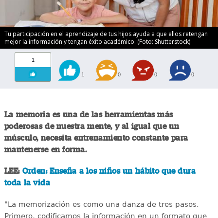
Tu participación en el aprendizaje de tus hijos ayuda a que ellos retengan
mejor la información y tengan éxito académico. (Foto: Shutterstock)
1
1
0
0
0
La memoria es una de las herramientas más
poderosas de nuestra mente, y al igual que un
músculo, necesita entrenamiento constante para
mantenerse en forma.
LEE:
Orden: Enseña a los niños un hábito que dura
toda la vida
"La memorización es como una danza de tres pasos.
Primero, codificamos la información en un formato que