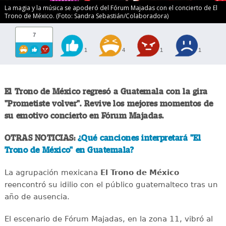
La magia y la música se apoderó del Fórum Majadas con el concierto de El
Trono de México. (Foto: Sandra Sebastián/Colaboradora)
7
1
4
1
1
El Trono de México regresó a Guatemala con la gira
"Prometiste volver". Revive los mejores momentos de
su emotivo concierto en Fórum Majadas.
OTRAS NOTICIAS:
¿Qué canciones interpretará "El
Trono de México" en Guatemala?
La agrupación mexicana
El Trono de México
reencontró su idilio con el público guatemalteco tras un
año de ausencia.
El escenario de Fórum Majadas, en la zona 11, vibró al