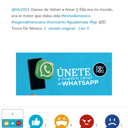
@hlv2021
Ganas de Volver a Amar || Ella era mi mundo,
era el motor que daba vida
#tronodemexico
#regionalmexicano
#concierto
#guatemala
#fyp
@El
Trono De Mexico
♬ sonido original - Leo V.
7
1
4
1
1