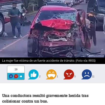
La mujer fue víctima de un fuerte accidente de tránsito. (Foto vía: RRSS)
19
2
1
5
11
Una conductora resultó gravemente herida tras
colisionar contra un bus.