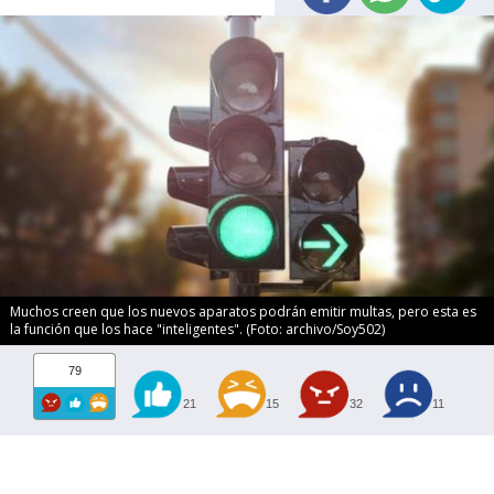
Muchos creen que los nuevos aparatos podrán emitir multas, pero esta es
la función que los hace "inteligentes". (Foto: archivo/Soy502)
79
21
15
32
11