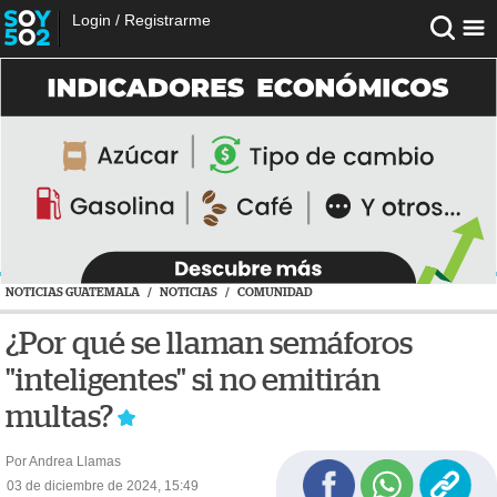
Login
/
Registrarme
NOTICIAS GUATEMALA
/
NOTICIAS
/
COMUNIDAD
¿Por qué se llaman semáforos
"inteligentes" si no emitirán
multas?
Por Andrea Llamas
03 de diciembre de 2024, 15:49