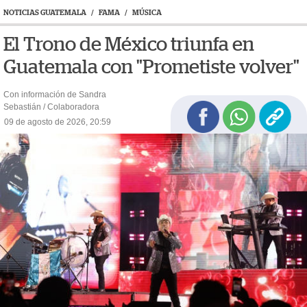
NOTICIAS GUATEMALA
/
FAMA
/
MÚSICA
El Trono de México triunfa en
Guatemala con "Prometiste volver"
Con información de Sandra
Sebastián / Colaboradora
09 de agosto de 2026, 20:59