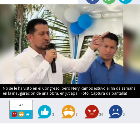
No se le ha visto en el Congreso, pero Nery Ramos estuvo el fin de semana
en la inauguración de una obra, en Jutiapa. (Foto: Captura de pantalla)
47
3
7
34
3