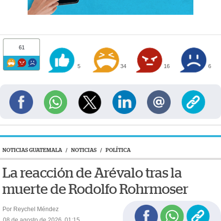
61
5
34
16
6
NOTICIAS GUATEMALA
/
NOTICIAS
/
POLÍTICA
La reacción de Arévalo tras la
muerte de Rodolfo Rohrmoser
Por Reychel Méndez
08 de agosto de 2026, 01:15