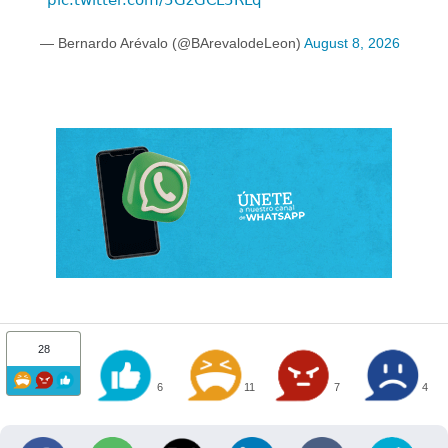
pic.twitter.com/5GzGCL5RLq
— Bernardo Arévalo (@BArevalodeLeon)
August 8, 2026
28
6
11
7
4