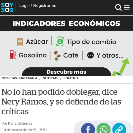
Login
/
Registrarme
NOTICIAS GUATEMALA
/
NOTICIAS
/
POLÍTICA
No lo han podido doblegar, dice
Nery Ramos, y se defiende de las
críticas
Por Karla Gutiérrez
10 de marzo de 2025, 15:53