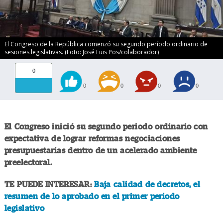
El Congreso de la República comenzó su segundo período ordinario de
sesiones legislativas. (Foto: José Luis Pos/colaborador)
0
0
0
0
0
El Congreso inició su segundo periodo ordinario con
expectativa de lograr reformas negociaciones
presupuestarias dentro de un acelerado ambiente
preelectoral.
TE PUEDE INTERESAR:
Baja calidad de decretos, el
resumen de lo aprobado en el primer periodo
legislativo