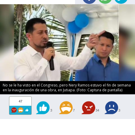
No se le ha visto en el Congreso, pero Nery Ramos estuvo el fin de semana
en la inauguración de una obra, en Jutiapa. (Foto: Captura de pantalla)
47
3
7
34
3