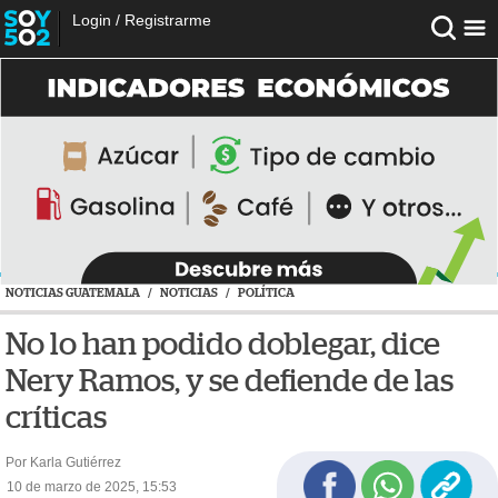
Login
/
Registrarme
NOTICIAS GUATEMALA
/
NOTICIAS
/
POLÍTICA
No lo han podido doblegar, dice
Nery Ramos, y se defiende de las
críticas
Por Karla Gutiérrez
10 de marzo de 2025, 15:53