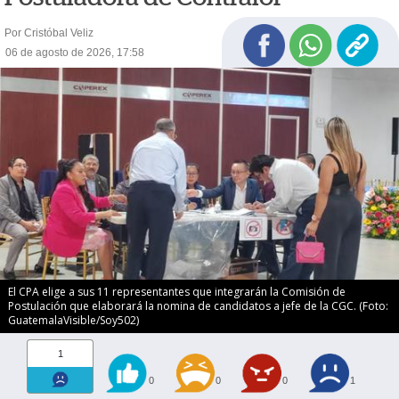
Por Cristóbal Veliz
06 de agosto de 2026, 17:58
El CPA elige a sus 11 representantes que integrarán la Comisión de
Postulación que elaborará la nomina de candidatos a jefe de la CGC. (Foto:
GuatemalaVisible/Soy502)
1
0
0
0
1