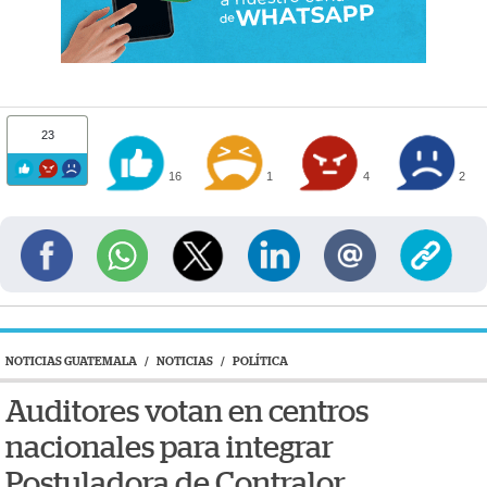
23
16
1
4
2
NOTICIAS GUATEMALA
/
NOTICIAS
/
POLÍTICA
Auditores votan en centros
nacionales para integrar
Postuladora de Contralor