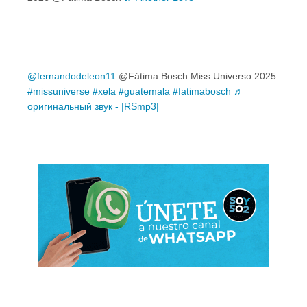
@fernandodeleon11
@Fátima Bosch Miss Universo 2025
#missuniverse
#xela
#guatemala
#fatimabosch
♬
оригинальный звук - |RSmp3|