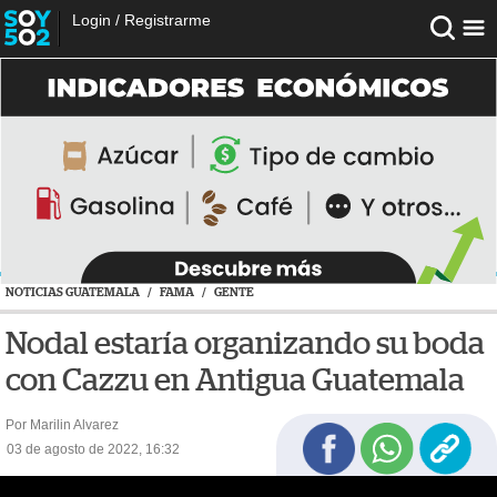
Login
/
Registrarme
NOTICIAS GUATEMALA
/
FAMA
/
GENTE
Nodal estaría organizando su boda
con Cazzu en Antigua Guatemala
Por Marilin Alvarez
03 de agosto de 2022, 16:32