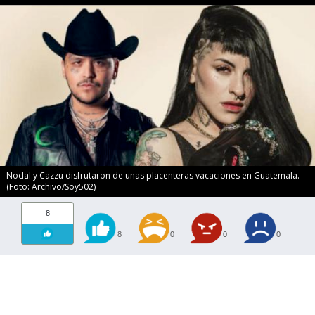
Nodal y Cazzu disfrutaron de unas placenteras vacaciones en Guatemala.
(Foto: Archivo/Soy502)
8
8
0
0
0