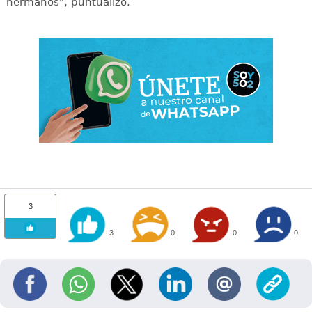
hermanos", puntualizó.
3
3
0
0
0