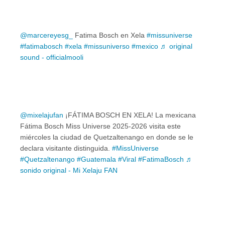
@marcereyesg_
Fatima Bosch en Xela
#missuniverse
#fatimabosch
#xela
#missuniverso
#mexico
♬ original
sound - officialmooli
@mixelajufan
¡FÁTIMA BOSCH EN XELA! La mexicana
Fátima Bosch Miss Universe 2025-2026 visita este
miércoles la ciudad de Quetzaltenango en donde se le
declara visitante distinguida.
#MissUniverse
#Quetzaltenango
#Guatemala
#Viral
#FatimaBosch
♬
sonido original - Mi Xelaju FAN