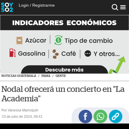
Login
/
Registrarme
NOTICIAS GUATEMALA
/
FAMA
/
GENTE
Nodal ofrecerá un concierto en "La
Academia"
Por Vanessa Marroquín
23 de julio de 2024, 09:41