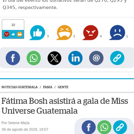
El día del evento los donativos serán de Q270, Q295 y
Q345, respectivamente.
10
3
2
4
1
NOTICIAS GUATEMALA
/
FAMA
/
GENTE
Fátima Bosh asistirá a gala de Miss
Universe Guatemala
Por Selene Mejía
06 de agosto de 2026, 19:07