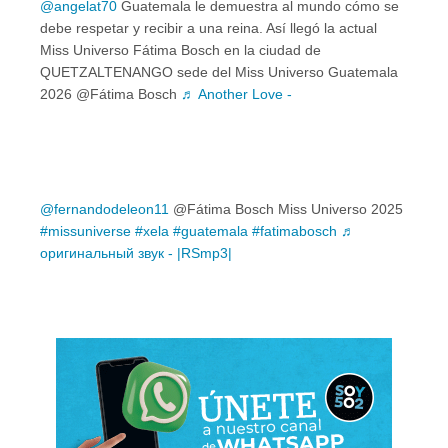
@angelat70
Guatemala le demuestra al mundo cómo se
debe respetar y recibir a una reina. Así llegó la actual
Miss Universo Fátima Bosch en la ciudad de
QUETZALTENANGO sede del Miss Universo Guatemala
2026 @Fátima Bosch
♬ Another Love -
@fernandodeleon11
@Fátima Bosch Miss Universo 2025
#missuniverse
#xela
#guatemala
#fatimabosch
♬
оригинальный звук - |RSmp3|