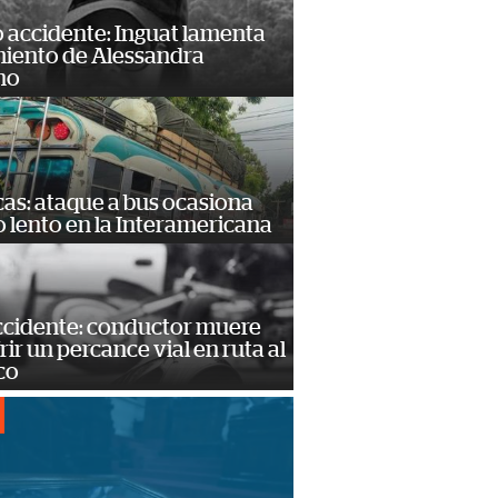
 accidente: Inguat lamenta
miento de Alessandra
no
as: ataque a bus ocasiona
o lento en la Interamericana
accidente: conductor muere
frir un percance vial en ruta al
co