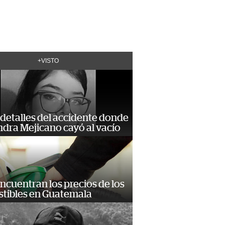
+VISTO
detalles del accidente donde
dra Mejicano cayó al vacío
encuentran los precios de los
tibles en Guatemala