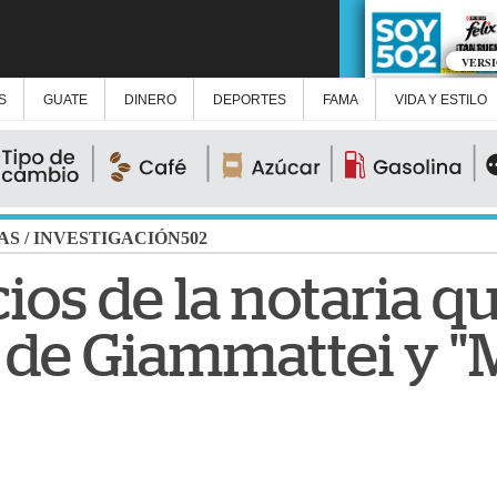
VERS
S
GUATE
DINERO
DEPORTES
FAMA
VIDA Y ESTILO
AS
/
INVESTIGACIÓN502
ios de la notaria qu
 de Giammattei y "M