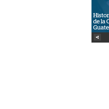
Histor
de la 
Guat