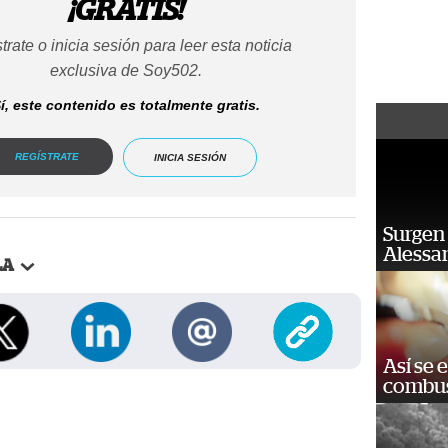
¡GRATIS!
trate o inicia sesión para leer esta noticia
exclusiva de Soy502.
í, este contenido es totalmente gratis.
REGÍSTRATE
INICIA SESIÓN
Surgen 
Alessan
LA
Así se 
combus