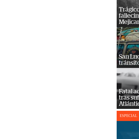
Trágico
falleci
Mejica
San Luc
tránsit
Fatal 
tras su
Atlánti
ESPECIAL