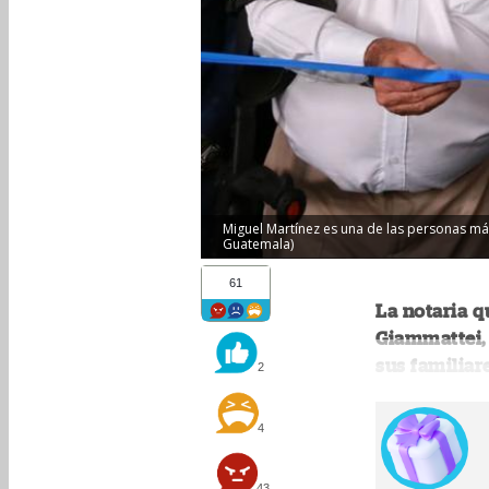
Miguel Martínez es una de las personas má
Guatemala)
61
La notaria q
Giammattei, 
sus familiar
2
4
43