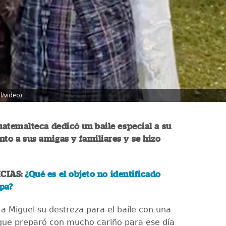
l/video)
atemalteca dedicó un baile especial a su
nto a sus amigas y familiares y se hizo
CIAS:
¿Qué es el objeto no identificado
apa?
a Miguel su destreza para el baile con una
que preparó con mucho cariño para ese día