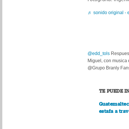
♬ sonido original - 
@edd_tols
Respues
Miguel, con musica
@Grupo Branly Fa
TE PUEDE I
Guatemaltec
estafa a tr