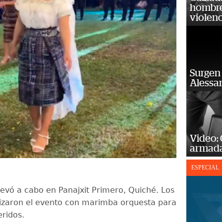
hombre 
violenc
Surgen 
Alessan
Video:
armada
ESPECIAL
llevó a cabo en Panajxit Primero, Quiché. Los
izaron el evento con marimba orquesta para
eridos.