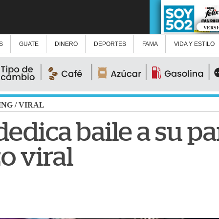
VERS
S
GUATE
DINERO
DEPORTES
FAMA
VIDA Y ESTILO
ING
/
VIRAL
edica baile a su pa
o viral