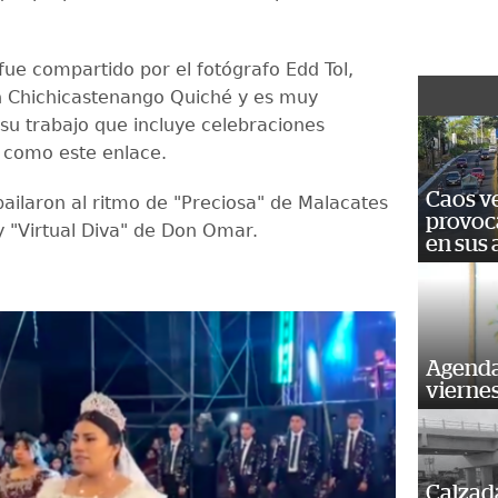
ue compartido por el fotógrafo Edd Tol,
n Chichicastenango Quiché y es muy
su trabajo que incluye celebraciones
s como este enlace.
Caos ve
bailaron al ritmo de "Preciosa" de Malacates
provoc
y "Virtual Diva" de Don Omar.
en sus
Agenda
vierne
Calzada