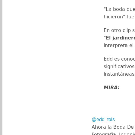
"La boda que 
hicieron" fu
En otro clip
"
El jardiner
interpreta e
Edd es conoc
significativo
instantánea
MIRA:
@edd_tols
Ahora la Boda De
Fotografía. Ingeni