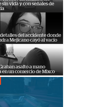
sin vida y con señales de
ia
detalles del accidente donde
dra Mejicano cayó al vacío
 Graban asalto a mano
 en un comercio de Mixco