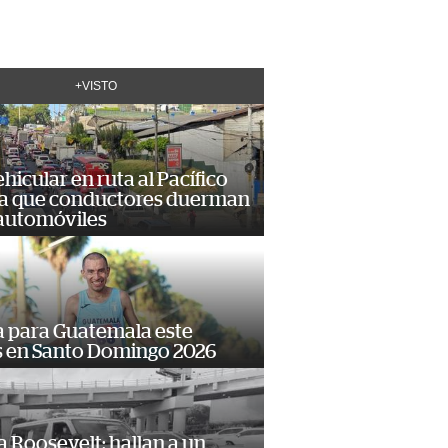
+VISTO
hicular en ruta al Pacífico
a que conductores duerman
 automóviles
 para Guatemala este
s en Santo Domingo 2026
 Roosevelt: hallan a un