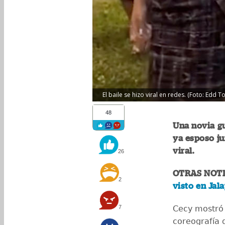
El baile se hizo viral en redes. (Foto: Edd To
48
Una novia gu
ya esposo ju
viral.
26
OTRAS NOTI
2
visto en Jal
7
Cecy mostró 
coreografía 