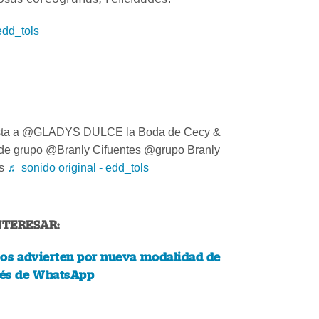
edd_tols
ta a @GLADYS DULCE la Boda de Cecy &
 de grupo @Branly Cifuentes @grupo Branly
ns
♬ sonido original - edd_tols
NTERESAR:
os advierten por nueva modalidad de
avés de WhatsApp