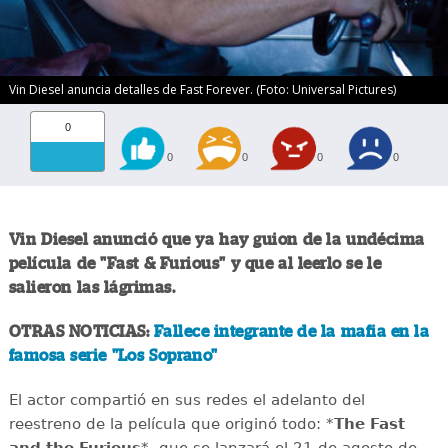
Vin Diesel anuncia detalles de Fast Forever. (Foto: Universal Pictures)
0
0
0
0
0
Vin Diesel anunció que ya hay guion de la undécima
película de "Fast & Furious" y que al leerlo se le
salieron las lágrimas.
OTRAS NOTICIAS:
Fallece integrante de la mafia en la
famosa serie "Los Soprano"
El actor compartió en sus redes el adelanto del
reestreno de la película que originó todo: *
The Fast