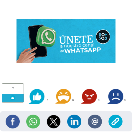
7
7
0
0
0