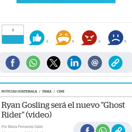
0
0
0
0
0
NOTICIAS GUATEMALA
/
FAMA
/
CINE
Ryan Gosling será el nuevo "Ghost
Rider" (video)
Por Maria Fernanda Gallo