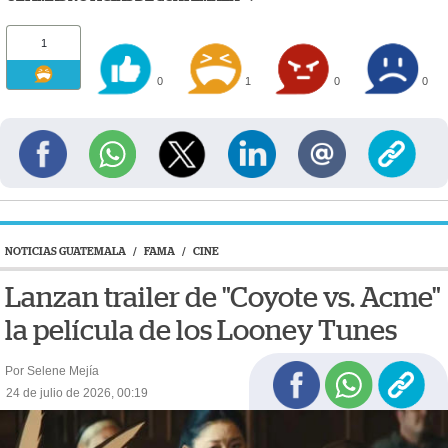
1
0
1
0
0
NOTICIAS GUATEMALA
/
FAMA
/
CINE
Lanzan trailer de "Coyote vs. Acme"
la película de los Looney Tunes
Por Selene Mejía
24 de julio de 2026, 00:19