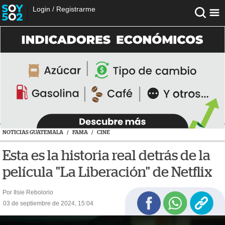
Login
/
Registrarme
NOTICIAS GUATEMALA
/
FAMA
/
CINE
Esta es la historia real detrás de la
película "La Liberación" de Netflix
Por Ilsie Rebolorio
03 de septiembre de 2024, 15:04