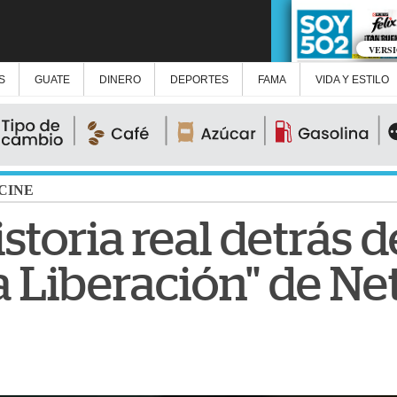
VERS
S
GUATE
DINERO
DEPORTES
FAMA
VIDA Y ESTILO
CINE
istoria real detrás d
a Liberación" de Net