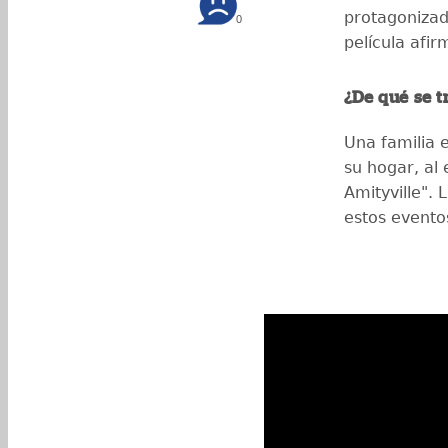
protagonizada
0
película afi
¿De qué se tr
Una familia 
su hogar, al 
Amityville". 
estos evento