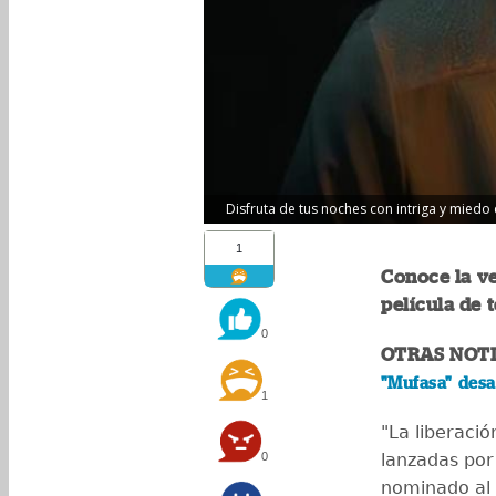
Disfruta de tus noches con intriga y miedo c
1
Conoce la ve
película de t
0
OTRAS NOTI
"Mufasa" desat
1
"La liberació
0
lanzadas por 
nominado al 