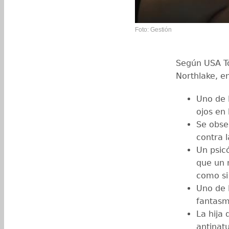
Foto: Gestión
Según USA To
Northlake, en
Uno de l
ojos en 
Se obse
contra l
Un psic
que un n
como si
Uno de 
fantasm
La hija
antinat