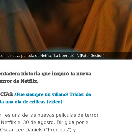
on la nueva película de Netflix, "La Liberación". (Foto: Gestión)
rdadera historia que inspiró la nueva
error de Netflix.
CIAS:
¿Fue siempre un villano? Tráiler de
a una ola de críticas (video)
n" es una de las nuevas películas de terror
Netflix el 30 de agosto. Dirigida por el
Oscar Lee Daniels ("Precious") y