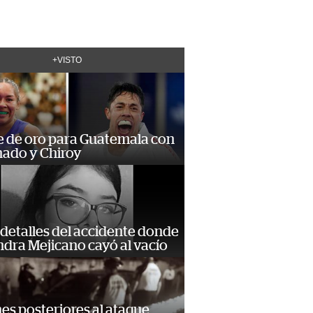
+VISTO
e de oro para Guatemala con
ado y Chiroy
detalles del accidente donde
dra Mejicano cayó al vacío
s posteriores al ataque