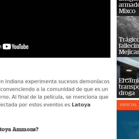
armado
Mixco
Trágico
falleci
Mejica
El cam
en Indiana experimenta sucesos demoníacos
transp
 convenciendo a la comunidad de que es un
droga
ierno. Al final de la película, se menciona que
fectada por estos eventos es
Latoya
ESPECIAL
Latoya Ammons?