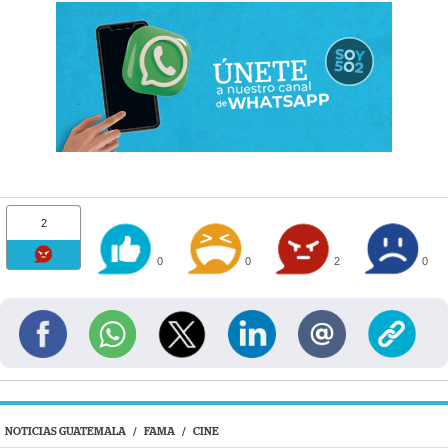
2
0
0
2
0
NOTICIAS GUATEMALA
/
FAMA
/
CINE