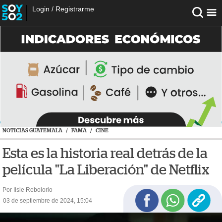
Login
/
Registrarme
NOTICIAS GUATEMALA
/
FAMA
/
CINE
Esta es la historia real detrás de la
película "La Liberación" de Netflix
Por Ilsie Rebolorio
03 de septiembre de 2024, 15:04