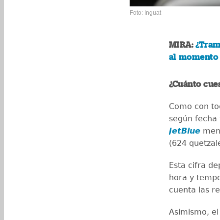
Foto: Inguat
MIRA:
¿Tram
al momento d
¿Cuánto cues
Como con tod
según fecha 
JetBlue
menc
(624 quetza
Esta cifra d
hora y temp
cuenta las re
Asimismo, e