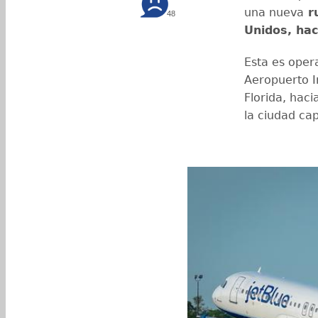
una nueva
ru
48
Unidos, ha
Esta es ope
Aeropuerto I
Florida, haci
la ciudad cap