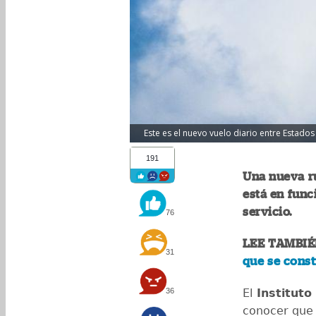
Este es el nuevo vuelo diario entre Estados
191
Una nueva r
está en func
servicio.
76
LEE TAMBIÉ
31
que se const
36
El
Instituto
conocer que 