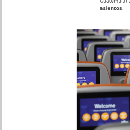
Guatemala) 
asientos
.