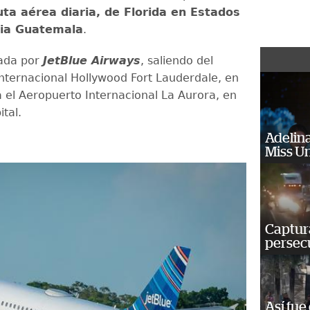
ta aérea diaria, de Florida en Estados
cia Guatemala
.
rada por
JetBlue Airways
, saliendo del
nternacional Hollywood Fort Lauderdale, en
a el Aeropuerto Internacional La Aurora, en
ital.
Adelina
Miss U
Captura
persecu
Así fue