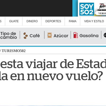
VERS
S
GUATE
DINERO
DEPORTES
FAMA
VIDA Y ESTILO
/
TURISMO502
esta viajar de Esta
a en nuevo vuelo?