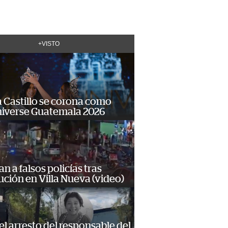
+VISTO
 Castillo se corona como
niverse Guatemala 2026
n a falsos policías tras
ción en Villa Nueva (video)
 el arresto del responsable del