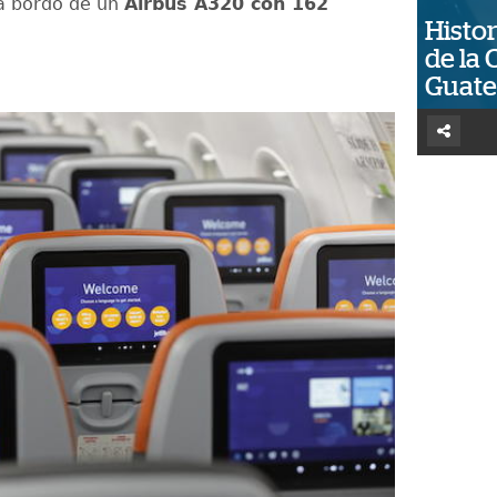
a bordo de un
Airbus A320 con 162
Histor
de la 
Guat