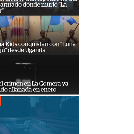
 armado donde murió "La
r"
a Kids conquistan con “Luna
ajú” desde Uganda
el crimen en La Gomera ya
ido allanada en enero