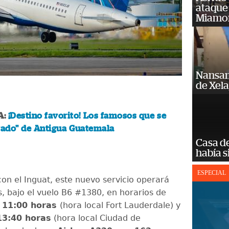
ataque
Miamo
Nansan
de Xel
A:
¡Destino favorito! Los famosos que se
ado" de Antigua Guatemala
Casa d
había s
ESPECIAL
on el Inguat, este nuevo servicio operará
s, bajo el vuelo B6 #1380, en horarios de
s 11:00 horas
(hora local Fort Lauderdale) y
13:40 horas
(hora local Ciudad de