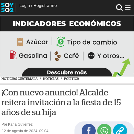
Login
/
Registrarme
NOTICIAS GUATEMALA
/
NOTICIAS
/
POLÍTICA
¡Con nuevo anuncio! Alcalde
reitera invitación a la fiesta de 15
años de su hija
Por Karla Gutiérrez
12 de agosto de 2024, 09:04