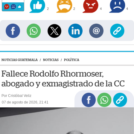
2
2
4
4
NOTICIAS GUATEMALA
/
NOTICIAS
/
POLÍTICA
Fallece Rodolfo Rhormoser,
abogado y exmagistrado de la CC
Por Cristóbal Veliz
07 de agosto de 2026, 21:41