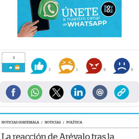
3
2
1
0
0
NOTICIAS GUATEMALA
/
NOTICIAS
/
POLÍTICA
La reacción de Arévalo tras la