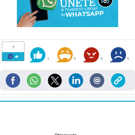
7
1
0
0
6