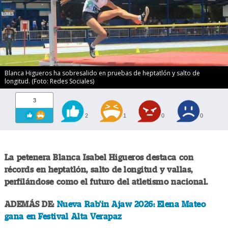
Blanca Higueros ha sobresalido en pruebas de heptatlón y salto de
longitud. (Foto: Redes Sociales)
3
2
1
0
0
La petenera Blanca Isabel Higueros destaca con
récords en heptatlón, salto de longitud y vallas,
perfilándose como el futuro del atletismo nacional.
ADEMÁS DE:
Nueva Rab'in Ajaw 2026: Elena Mateo
gana en Festival Alta Verapaz