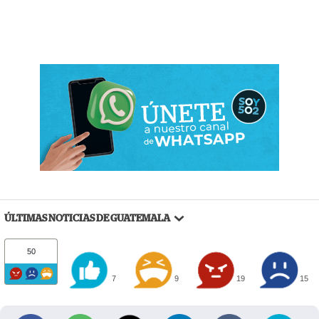
ÚLTIMAS NOTICIAS DE GUATEMALA
50
7
9
19
15