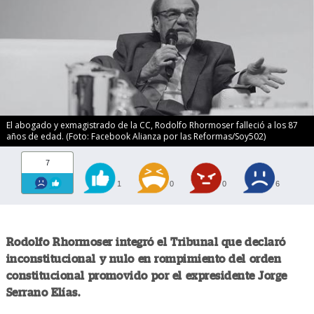
El abogado y exmagistrado de la CC, Rodolfo Rhormoser falleció a los 87
años de edad. (Foto: Facebook Alianza por las Reformas/Soy502)
7
1
0
0
6
Rodolfo Rhormoser integró el Tribunal que declaró
inconstitucional y nulo en rompimiento del orden
constitucional promovido por el expresidente Jorge
Serrano Elías.