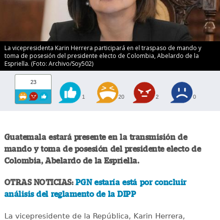
La vicepresidenta Karin Herrera participará en el traspaso de mando y
toma de posesión del presidente electo de Colombia, Abelardo de la
Espriella. (Foto: Archivo/Soy502)
23
1
20
2
0
Guatemala estará presente en la transmisión de
mando y toma de posesión del presidente electo de
Colombia, Abelardo de la Espriella.
OTRAS NOTICIAS:
PGN estaría está por concluir
análisis del reglamento de la DIPP
La vicepresidente de la República, Karin Herrera,