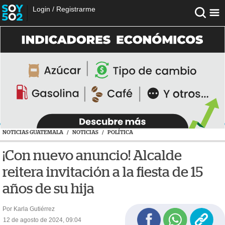
Login
/
Registrarme
NOTICIAS GUATEMALA
/
NOTICIAS
/
POLÍTICA
¡Con nuevo anuncio! Alcalde
reitera invitación a la fiesta de 15
años de su hija
Por Karla Gutiérrez
12 de agosto de 2024, 09:04