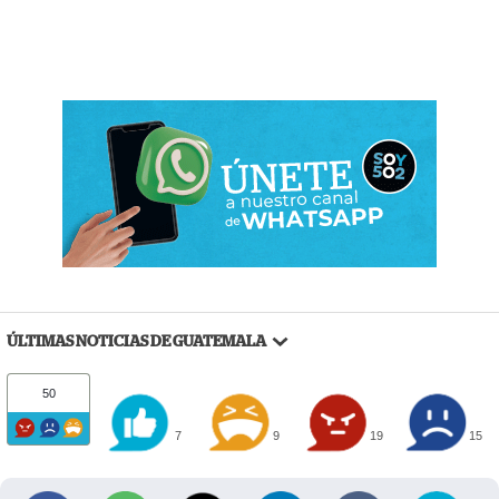
ÚLTIMAS NOTICIAS DE GUATEMALA
50
7
9
19
15