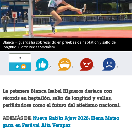
Blanca Higueros ha sobresalido en pruebas de heptatlón y salto de
longitud. (Foto: Redes Sociales)
3
2
1
0
0
La petenera Blanca Isabel Higueros destaca con
récords en heptatlón, salto de longitud y vallas,
perfilándose como el futuro del atletismo nacional.
ADEMÁS DE:
Nueva Rab'in Ajaw 2026: Elena Mateo
gana en Festival Alta Verapaz