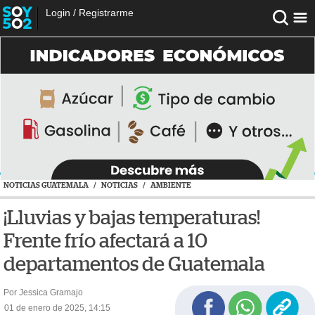
Login
/
Registrarme
NOTICIAS GUATEMALA
/
NOTICIAS
/
AMBIENTE
¡Lluvias y bajas temperaturas!
Frente frío afectará a 10
departamentos de Guatemala
Por Jessica Gramajo
01 de enero de 2025, 14:15