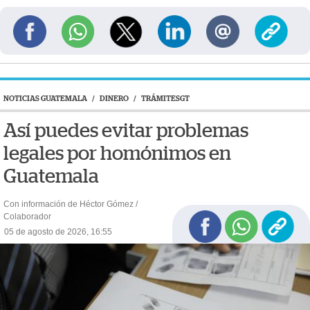
NOTICIAS GUATEMALA
/
DINERO
/
TRÁMITESGT
Así puedes evitar problemas
legales por homónimos en
Guatemala
Con información de Héctor Gómez /
Colaborador
05 de agosto de 2026, 16:55