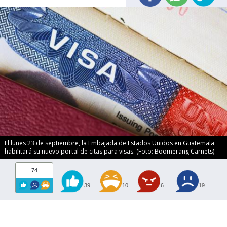
El lunes 23 de septiembre, la Embajada de Estados Unidos en Guatemala
habilitará su nuevo portal de citas para visas. (Foto: Boomerang Carnets)
74
39
10
6
19