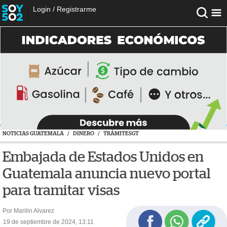
Login
/
Registrarme
NOTICIAS GUATEMALA
/
DINERO
/
TRÁMITESGT
Embajada de Estados Unidos en
Guatemala anuncia nuevo portal
para tramitar visas
Por Marilin Alvarez
19 de septiembre de 2024, 13:11