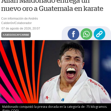
Allan Maldonado entrega un
nuevo oro a Guatemala en karate
Con información de Andrés
Calderón/Colaborador
07 de agosto de 2026, 20:07
#JUEGOSCAYCARIBE
Maldonado conquistó la presea dorada en la categoría de -75 kilogramos.
(Foto: COG)