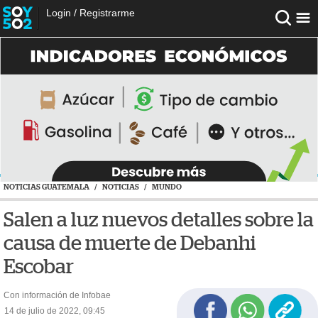
Login
/
Registrarme
NOTICIAS GUATEMALA
/
NOTICIAS
/
MUNDO
Salen a luz nuevos detalles sobre la
causa de muerte de Debanhi
Escobar
Con información de Infobae
14 de julio de 2022, 09:45