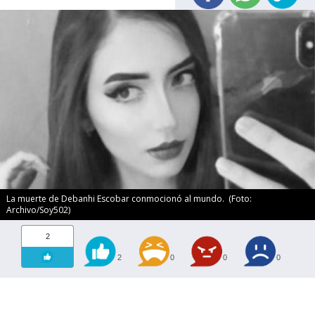
La muerte de Debanhi Escobar conmocionó al mundo. (Foto:
Archivo/Soy502)
2
2
0
0
0