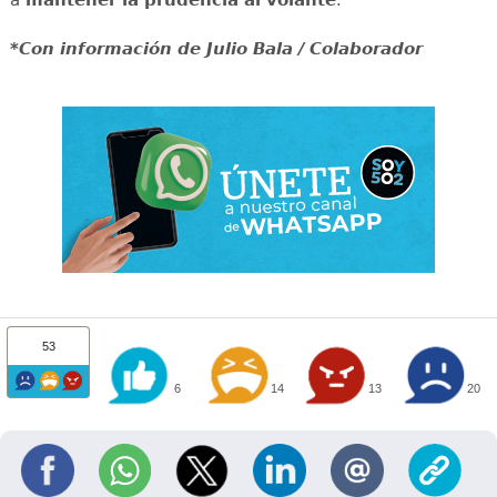
a
mantener la prudencia al volante
.
*Con información de Julio Bala / Colaborador
53
6
14
13
20