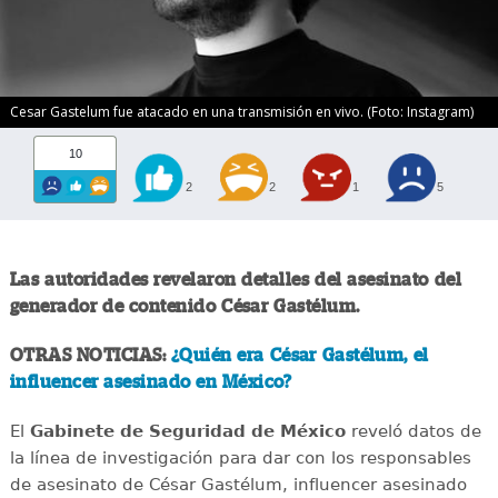
Cesar Gastelum fue atacado en una transmisión en vivo. (Foto: Instagram)
10
2
2
1
5
Las autoridades revelaron detalles del asesinato del
generador de contenido César Gastélum.
OTRAS NOTICIAS:
¿Quién era César Gastélum, el
influencer asesinado en México?
El
Gabinete de Seguridad de México
reveló datos de
la línea de investigación para dar con los responsables
de asesinato de César Gastélum, influencer asesinado