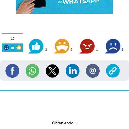
10
2
2
1
5
Obteniendo...