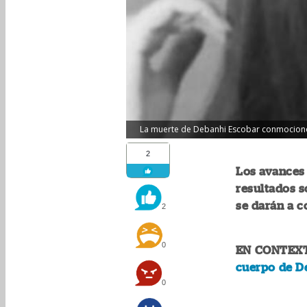
La muerte de Debanhi Escobar conmocionó
2
Los avances 
resultados s
se darán a 
2
0
EN CONTEX
cuerpo de D
0