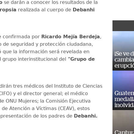
o
se darán a conocer los resultados de la
ropsia
realizada al cuerpo de
Debanhi
ue confirmada por
Ricardo Mejía Berdeja
,
o de seguridad y protección ciudadana,
có que la información será revelada en
¡Se ve 
 grupo interinstitucional del
"Grupo de
cambia 
erupci
dirán tres médicos del Instituto de Ciencias
Guatem
IFO) y el director general; el médico
medall
 de ONU Mujeres; la Comisión Ejecutiva
inolvi
l de Atención a Víctimas (CEAV), estos
epresentación de los padres de
Debanhi.
Captur