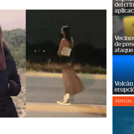
del cr
aplicac
Vecino
de pre
ataque
Volcán 
erupció
ESPECIAL