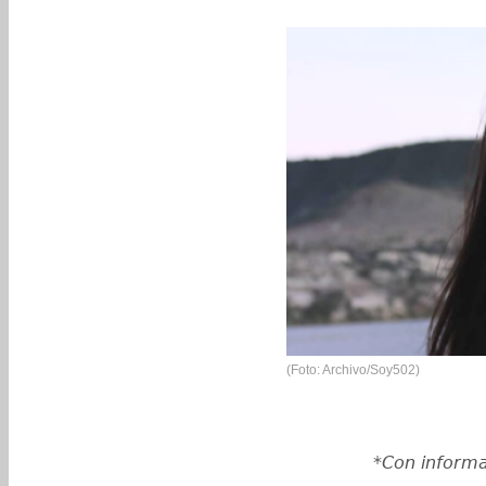
(Foto: Archivo/Soy502)
*Con inform