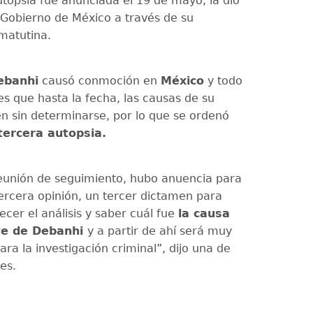
utopsia fue anunciada el 19 de mayo, la dio
 Gobierno de México a través de su
matutina.
ebanhi
causó conmoción en
México
y todo
es que hasta la fecha, las causas de su
n sin determinarse, por lo que se ordenó
tercera autopsia.
reunión de seguimiento, hubo anuencia para
ercera opinión, un tercer dictamen para
cer el análisis y saber cuál fue
la causa
te de
Debanhi
y a partir de ahí será muy
ra la investigación criminal”, dijo una de
es.