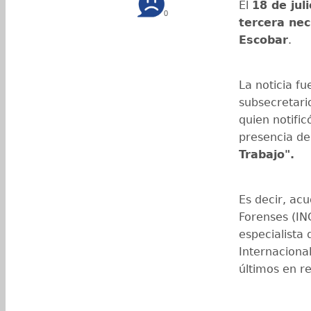
El
18 de juli
0
tercera nec
Escobar
.
La noticia f
subsecretari
quien notifi
presencia del
Trabajo".
Es decir, acu
Forenses (INC
especialista
Internaciona
últimos en r