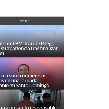
+VISTO
diferente! Volcán de Fuego
su apariencia tras finalizar
ón
ala suma numerosas
as en una jornada
dable en Santo Domingo
an a presunto responsable