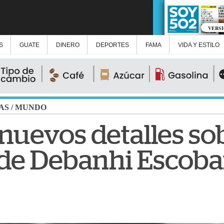
VERS
S
GUATE
DINERO
DEPORTES
FAMA
VIDA Y ESTILO
AS
/
MUNDO
 nuevos detalles so
de Debanhi Escoba