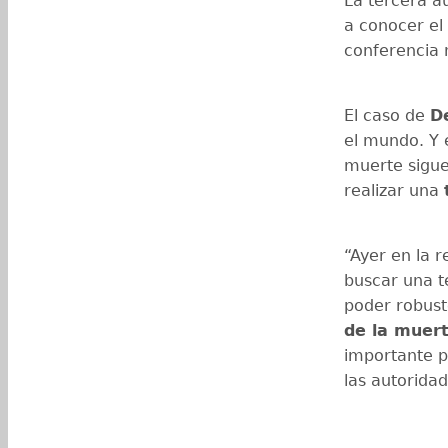
La tercera a
a conocer el
conferencia 
El caso de
D
el mundo. Y 
muerte sigue
realizar una
“Ayer en la 
buscar una t
poder robuste
de la muer
importante pa
las autoridad