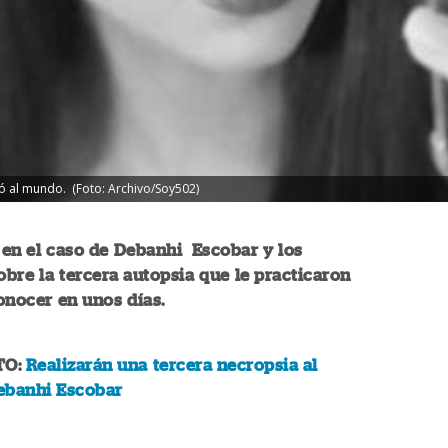
 al mundo. (Foto: Archivo/Soy502)
en el caso de Debanhi Escobar y los
obre la tercera autopsia que le practicaron
conocer en unos días.
TO:
Realizarán una tercera necropsia al
ebanhi Escobar