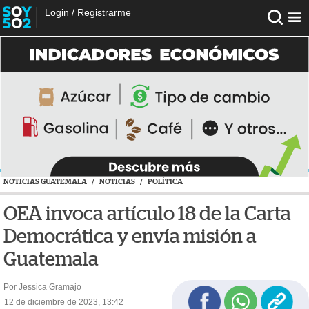
Login
/
Registrarme
NOTICIAS GUATEMALA
/
NOTICIAS
/
POLÍTICA
OEA invoca artículo 18 de la Carta
Democrática y envía misión a
Guatemala
Por Jessica Gramajo
12 de diciembre de 2023, 13:42