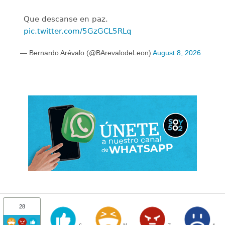
Que descanse en paz.
pic.twitter.com/5GzGCL5RLq
— Bernardo Arévalo (@BArevalodeLeon)
August 8, 2026
28