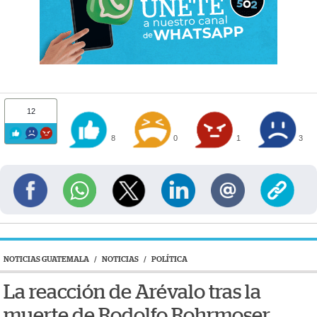
12
8
0
1
3
NOTICIAS GUATEMALA
/
NOTICIAS
/
POLÍTICA
La reacción de Arévalo tras la
muerte de Rodolfo Rohrmoser