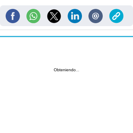
Obteniendo...