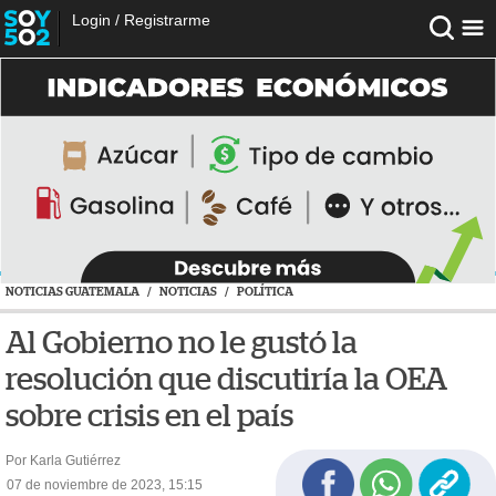
Login
/
Registrarme
NOTICIAS GUATEMALA
/
NOTICIAS
/
POLÍTICA
Al Gobierno no le gustó la
resolución que discutiría la OEA
sobre crisis en el país
Por Karla Gutiérrez
07 de noviembre de 2023, 15:15