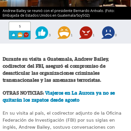
Andrew Bailey se reunió con el presidente Bernardo Arévalo. (Foto:
Embajada de Estados Unidos en Guatemala/Soy502)
5
3
1
1
0
Durante su visita a Guatemala, Andrew Bailey,
codirector del FBI, aseguró el compromiso de
desarticular las organizaciones criminales
transnacionales y las amenazas terroristas.
OTRAS NOTICIAS:
Viajeros en La Aurora ya no se
quitarán los zapatos desde agosto
En su visita al país, el codirector adjunto de la Oficina
Federación de Investigación (FBI) por sus siglas en
inglés, Andrew Bailey, sostuvo conversaciones con