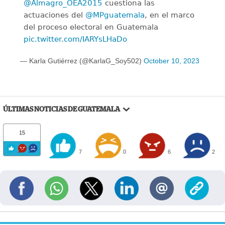
@Almagro_OEA2015
cuestiona las
actuaciones del
@MPguatemala
, en el marco
del proceso electoral en Guatemala
pic.twitter.com/IARYsLHaDo
— Karla Gutiérrez (@KarlaG_Soy502)
October 10, 2023
ÚLTIMAS NOTICIAS DE GUATEMALA
15
7
0
6
2