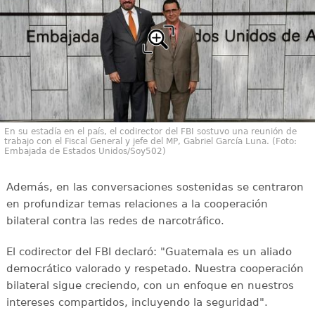
En su estadía en el país, el codirector del FBI sostuvo una reunión de
trabajo con el Fiscal General y jefe del MP, Gabriel García Luna. (Foto:
Embajada de Estados Unidos/Soy502)
Además, en las conversaciones sostenidas se centraron
en profundizar temas relaciones a la cooperación
bilateral contra las redes de narcotráfico.
El codirector del FBI declaró: "Guatemala es un aliado
democrático valorado y respetado. Nuestra cooperación
bilateral sigue creciendo, con un enfoque en nuestros
intereses compartidos, incluyendo la seguridad".