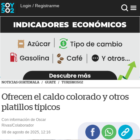
Login
/
Registrarme
NOTICIAS GUATEMALA
/
GUATE
/
TURISMO502
Ofrecen el caldo colorado y otros
platillos típicos
Con información de Oscar
Rivas/Colaborador
08 de agosto de 2025, 12:16