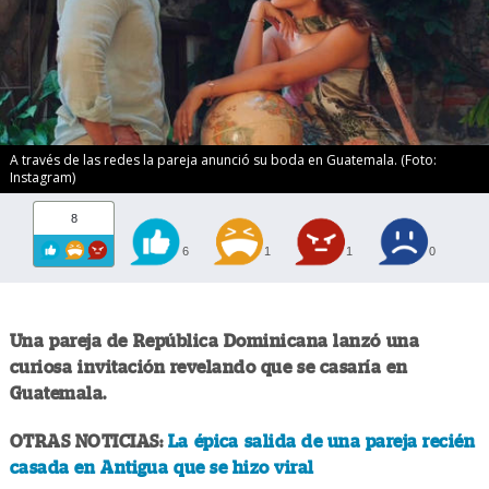
A través de las redes la pareja anunció su boda en Guatemala. (Foto:
Instagram)
8
6
1
1
0
Una pareja de República Dominicana lanzó una
curiosa invitación revelando que se casaría en
Guatemala.
OTRAS NOTICIAS:
La épica salida de una pareja recién
casada en Antigua que se hizo viral