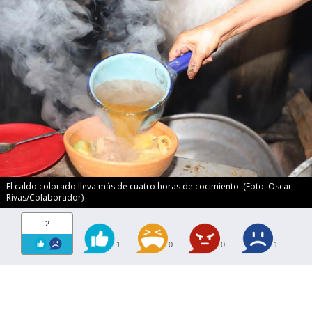
El caldo colorado lleva más de cuatro horas de cocimiento. (Foto: Oscar
Rivas/Colaborador)
2
1
0
0
1