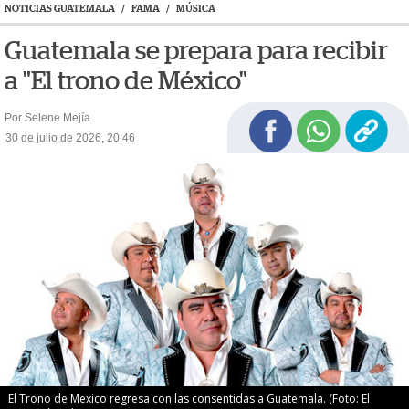
NOTICIAS GUATEMALA
/
FAMA
/
MÚSICA
Guatemala se prepara para recibir
a "El trono de México"
Por Selene Mejía
30 de julio de 2026, 20:46
El Trono de Mexico regresa con las consentidas a Guatemala. (Foto: El