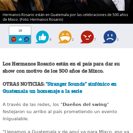
Hermanos Rosario están en Guatemala por las celebraciones de 500 años
de Mixco. (Foto: Hermanos Rosario)
18
6
2
7
3
Los Hermanos Rosario están en el país para dar su
show con motivo de los 500 años de Mixco.
OTRAS NOTICIAS:
"Stranger Sounds" sinfónico en
Guatemala un homenaje a la serie
A través de las redes, los "
Dueños del swing
"
festejaron su arribo al país prometiendo un evento
inigualable.
"Llegamos a Guatemala y de aquí ya para Mixco, eso va