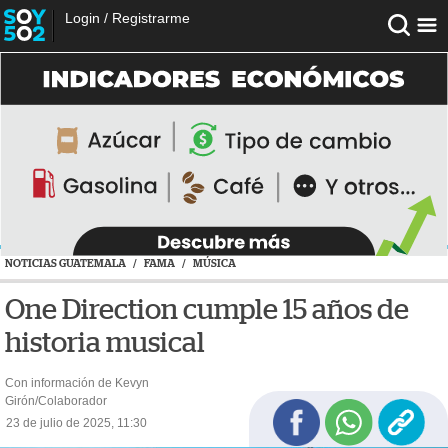
Login
/
Registrarme
NOTICIAS GUATEMALA
/
FAMA
/
MÚSICA
One Direction cumple 15 años de
historia musical
Con información de Kevyn
Girón/Colaborador
23 de julio de 2025, 11:30