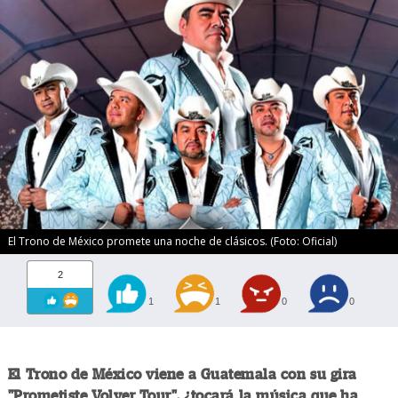
El Trono de México promete una noche de clásicos. (Foto: Oficial)
2
1
1
0
0
El Trono de México viene a Guatemala con su gira
"Prometiste Volver Tour", ¿tocará la música que ha