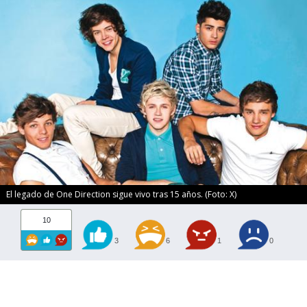
El legado de One Direction sigue vivo tras 15 años. (Foto: X)
10
3
6
1
0