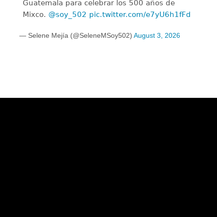
Guatemala para celebrar los 500 años de
Mixco.
@soy_502
pic.twitter.com/e7yU6h1fFd
— Selene Mejía (@SeleneMSoy502)
August 3, 2026