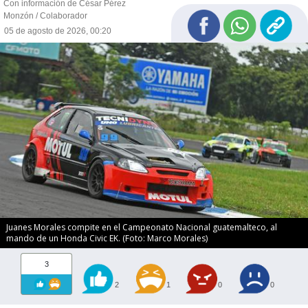
Con información de César Pérez
Monzón / Colaborador
05 de agosto de 2026, 00:20
Juanes Morales compite en el Campeonato Nacional guatemalteco, al
mando de un Honda Civic EK. (Foto: Marco Morales)
3
2
1
0
0