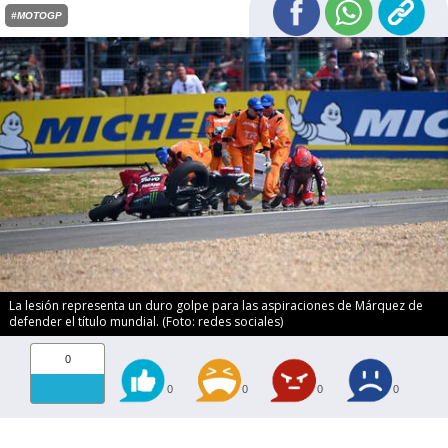
#MOTOGP
La lesión representa un duro golpe para las aspiraciones de Márquez de
defender el título mundial. (Foto: redes sociales)
0
0
0
0
0