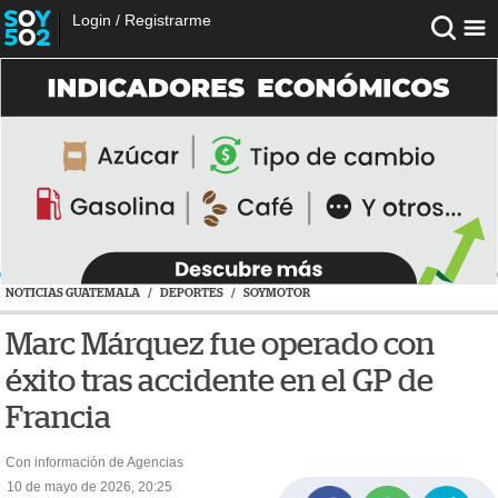
Login
/
Registrarme
NOTICIAS GUATEMALA
/
DEPORTES
/
SOYMOTOR
Marc Márquez fue operado con
éxito tras accidente en el GP de
Francia
Con información de Agencias
10 de mayo de 2026, 20:25