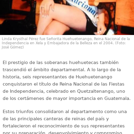
Linda Krysthal Pérez fue Señorita Huehuetenango, Reina Nacional de la
Independencia en Xela y Embajadora de la Belleza en el 2004. (Foto:
José Gómez)
El prestigio de las soberanas huehuetecas también
trascendió el ámbito departamental. A lo largo de la
historia, seis representantes de Huehuetenango
conquistaron el título de Reina Nacional de las Fiestas
de Independencia, celebrado en Quetzaltenango, uno
de los certámenes de mayor importancia en Guatemala.
Estos triunfos consolidaron al departamento como una
de las principales canteras de reinas del país y
fortalecieron el reconocimiento de sus representantes
por su preparación, desenvolvimiento y compromiso