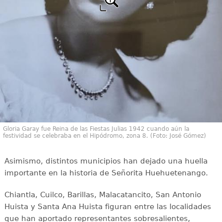
Gloria Garay fue Reina de las Fiestas Julias 1942 cuando aún la
festividad se celebraba en el Hipódromo, zona 8. (Foto: José Gómez)
Asimismo, distintos municipios han dejado una huella
importante en la historia de Señorita Huehuetenango.
Chiantla, Cuilco, Barillas, Malacatancito, San Antonio
Huista y Santa Ana Huista figuran entre las localidades
que han aportado representantes sobresalientes,