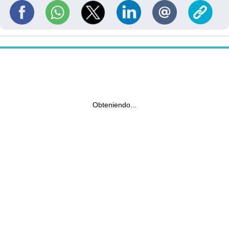
Obteniendo...