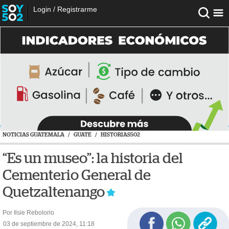
Login
/
Registrarme
NOTICIAS GUATEMALA
/
GUATE
/
HISTORIAS502
“Es un museo”: la historia del
Cementerio General de
Quetzaltenango
Por Ilsie Rebolorio
03 de septiembre de 2024, 11:18