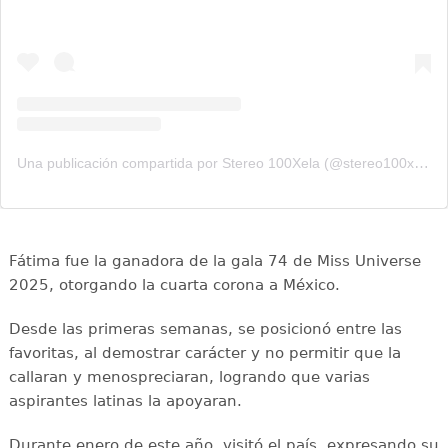
Una publicación compartida por Stereo 100Xela (@stereo100xela)
Fátima fue la ganadora de la gala 74 de Miss Universe
2025, otorgando la cuarta corona a México.
Desde las primeras semanas, se posicionó entre las
favoritas, al demostrar carácter y no permitir que la
callaran y menospreciaran, logrando que varias
aspirantes latinas la apoyaran.
Durante enero de este año, visitó el país, expresando su