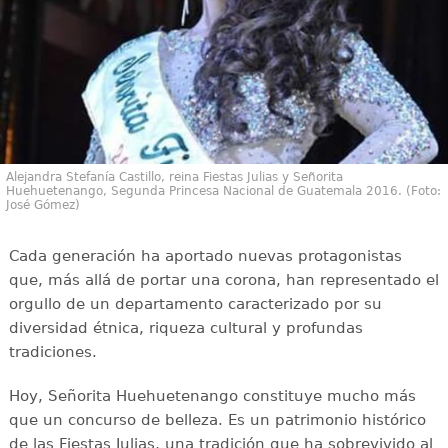
Alejandra Stefanía Castillo, reina Fiestas Julias y Señorita
Huehuetenango, Segunda Princesa Nacional de Guatemala 2016. (Foto:
José Gómez)
Cada generación ha aportado nuevas protagonistas
que, más allá de portar una corona, han representado el
orgullo de un departamento caracterizado por su
diversidad étnica, riqueza cultural y profundas
tradiciones.
Hoy, Señorita Huehuetenango constituye mucho más
que un concurso de belleza. Es un patrimonio histórico
de las Fiestas Julias, una tradición que ha sobrevivido al