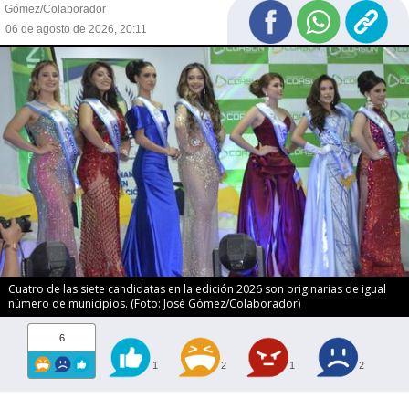
Gómez/Colaborador
06 de agosto de 2026, 20:11
Cuatro de las siete candidatas en la edición 2026 son originarias de igual
número de municipios. (Foto: José Gómez/Colaborador)
6
1
2
1
2