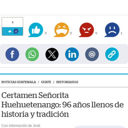
4
3
0
0
1
NOTICIAS GUATEMALA
/
GUATE
/
HISTORIAS502
Certamen Señorita
Huehuetenango: 96 años llenos de
historia y tradición
Con información de José